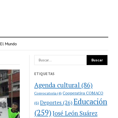
El Mundo
ETIQUETAS
Agenda cultural
(86)
Cooperativa COMACO
Convocatoria
(4)
Educación
Deportes
(26)
(6)
(259)
José León Suárez