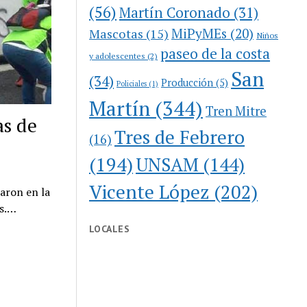
(56)
Martín Coronado
(31)
MiPyMEs
(20)
Mascotas
(15)
Niños
paseo de la costa
y adolescentes
(2)
San
(34)
Producción
(5)
Policiales
(1)
Martín
(344)
Tren Mitre
as de
Tres de Febrero
(16)
(194)
UNSAM
(144)
Vicente López
(202)
aron en la
os.…
LOCALES