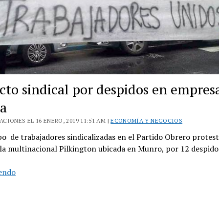
icto sindical por despidos en empres
na
CIONES EL 16 ENERO, 2019 11:51 AM |
ECONOMÍA Y NEGOCIOS
de trabajadores sindicalizadas en el Partido Obrero protest
 la multinacional Pilkington ubicada en Munro, por 12 despid
Conflicto
yendo
sindical
por
despidos
en