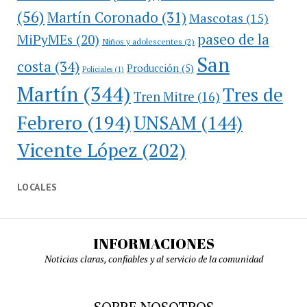
(56)
Martín Coronado
(31)
Mascotas
(15)
paseo de la
MiPyMEs
(20)
Niños y adolescentes
(2)
San
costa
(34)
Producción
(5)
Policiales
(1)
Martín
(344)
Tres de
Tren Mitre
(16)
Febrero
(194)
UNSAM
(144)
Vicente López
(202)
LOCALES
INFORMACIONES
Noticias claras, confiables y al servicio de la comunidad