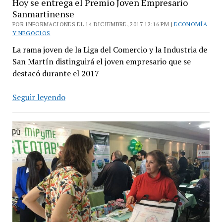
Hoy se entrega el Premio Joven Empresario
Sanmartinense
POR INFORMACIONES EL 14 DICIEMBRE, 2017 12:16 PM |
ECONOMÍA
Y NEGOCIOS
La rama joven de la Liga del Comercio y la Industria de
San Martín distinguirá el joven empresario que se
destacó durante el 2017
Hoy
Seguir leyendo
se
entrega
el
Premio
Joven
Empresario
Sanmartinense