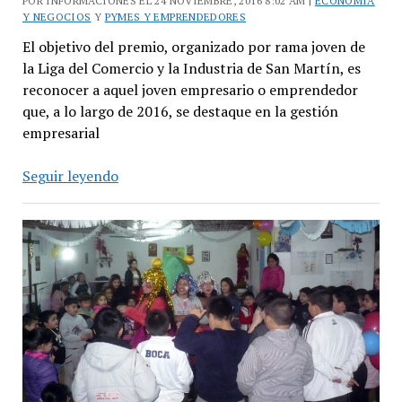
POR INFORMACIONES EL 24 NOVIEMBRE, 2016 8:02 AM |
ECONOMÍA
Y NEGOCIOS
Y
PYMES Y EMPRENDEDORES
El objetivo del premio, organizado por rama joven de
la Liga del Comercio y la Industria de San Martín, es
reconocer a aquel joven empresario o emprendedor
que, a lo largo de 2016, se destaque en la gestión
empresarial
Hoy
Seguir leyendo
se
entrega
el
Premio
Joven
Empresario
Sanmartinense
2016