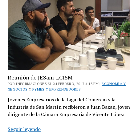
de
la
Expo
MiPyME
Sustentable
Reunión de JESam-LCISM
POR INFORMACIONES EL 24 FEBRERO, 2017 4:13 PM |
ECONOMÍA Y
NEGOCIOS
Y
PYMES Y EMPRENDEDORES
Jóvenes Empresarios de la Liga del Comercio y la
Industria de San Martín recibieron a Juan Bazan, joven
dirigente de la Cámara Empresaria de Vicente López
Reunión
Seguir leyendo
de