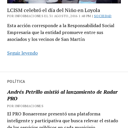
LCISM celebró el día del Niño en Loyola
POR INFORMACIONES EL 31 AGOSTO, 2016 1:48 PM |
SOCIEDAD
Esta acción corresponde a la Responsabilidad Social
Empresaria que la entidad promueve entre sus
asociados y los vecinos de San Martín
LCISM
Seguir leyendo
celebró
el
día
del
POLÍTICA
Niño
Andrés Petrillo asistió al lanzamiento de Radar
en
PRO
Loyola
POR INFORMACIONES
El PRO Bonaerense presentó una plataforma
inteligente y participativa que busca relevar el estado
de los servicios públicos en cada municipio