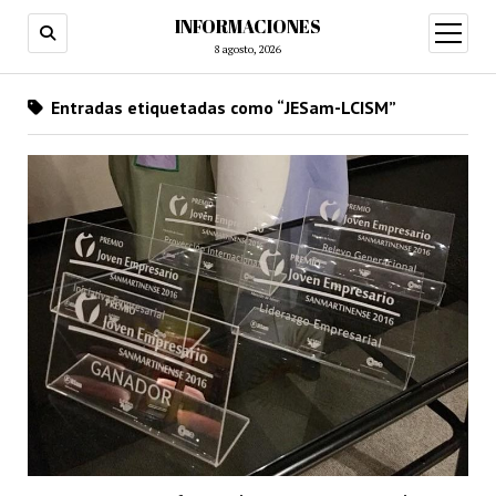
INFORMACIONES
abrir
menú
8 agosto, 2026
Entradas etiquetadas como “JESam-LCISM”