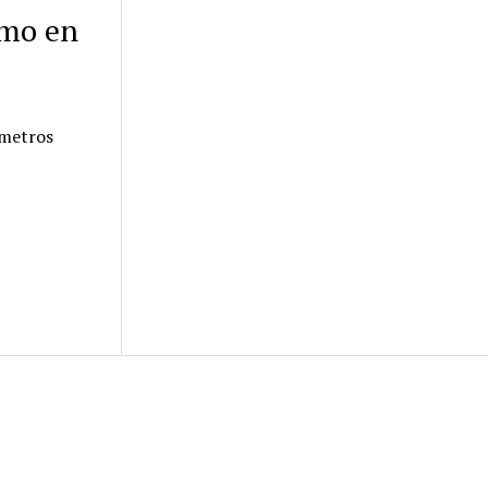
smo en
ómetros