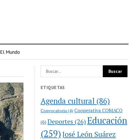
El Mundo
ETIQUETAS
Agenda cultural
(86)
Cooperativa COMACO
Convocatoria
(4)
Educación
Deportes
(26)
(6)
(259)
José León Suárez