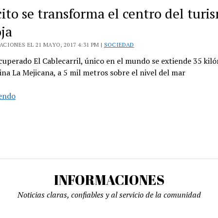
ito se transforma el centro del turi
oja
CIONES EL 21 MAYO, 2017 4:31 PM |
SOCIEDAD
cuperado El Cablecarril, único en el mundo se extiende 35 kil
ina La Mejicana, a 5 mil metros sobre el nivel del mar
Chilecito
yendo
se
transforma
el
centro
del
turismo
INFORMACIONES
en
La
Noticias claras, confiables y al servicio de la comunidad
Rioja