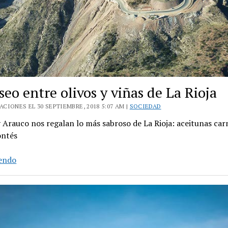
eo entre olivos y viñas de La Rioja
CIONES EL 30 SEPTIEMBRE, 2018 5:07 AM |
SOCIEDAD
y Arauco nos regalan lo más sabroso de La Rioja: aceitunas car
ontés
Un
yendo
paseo
entre
olivos
y
viñas