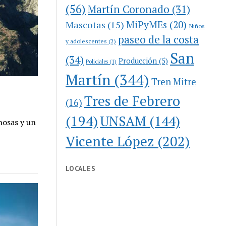
(56)
Martín Coronado
(31)
MiPyMEs
(20)
Mascotas
(15)
Niños
paseo de la costa
y adolescentes
(2)
San
(34)
Producción
(5)
Policiales
(1)
Martín
(344)
Tren Mitre
Tres de Febrero
(16)
(194)
UNSAM
(144)
nosas y un
Vicente López
(202)
LOCALES