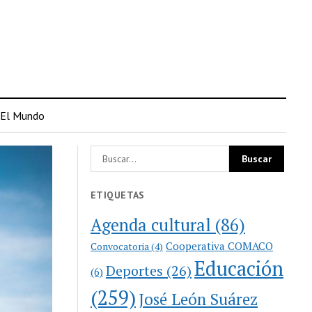
El Mundo
ETIQUETAS
Agenda cultural
(86)
Cooperativa COMACO
Convocatoria
(4)
Educación
Deportes
(26)
(6)
(259)
José León Suárez