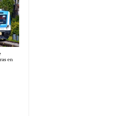
e
eras en