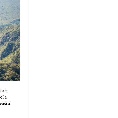
dores
e la
casi a