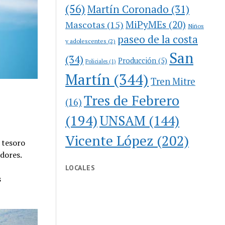
(56)
Martín Coronado
(31)
MiPyMEs
(20)
Mascotas
(15)
Niños
paseo de la costa
y adolescentes
(2)
San
(34)
Producción
(5)
Policiales
(1)
Martín
(344)
Tren Mitre
Tres de Febrero
(16)
(194)
UNSAM
(144)
Vicente López
(202)
l tesoro
ndores.
LOCALES
s