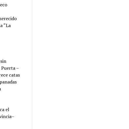
 eco
merecido
da “La
 sin
a Puerta –
rece catas
Empanadas
a
ca el
vincia–