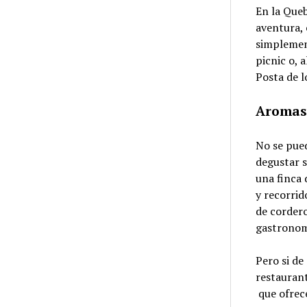
En la Queb
aventura,
simplement
picnic o, 
Posta de l
Aromas 
No se pued
degustar s
una finca 
y recorrid
de cordero
gastronom
Pero si de
restaurant
que ofrec