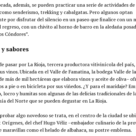
rada, además, se pueden practicar una serie de actividades de
 como senderismo, trekking y cabalgatas. Pero algunos optan
e por disfrutar del silencio en un paseo que finalice con un 
al regreso, con un chivito al horno de barro en la aledaña posa
os Cóndores”.
y sabores
e pasar por La Rioja, tercera productora vitivinícola del país,
us vinos. Ubicada en el Valle de Famatina, la bodega Valle de l
de más de mil hectáreas que elabora vinos y aceite de oliva– of
os a pie o en bicicleta por sus viñedos. ¿Y para el maridaje? 
, locro y humitas son algunas de las delicias tradicionales de l
ía del Norte que se pueden degustar en La Rioja.
 probar algo novedoso se trata, en el centro de la ciudad se ubi
 Orígenes, del chef Hugo Véliz –embajador culinario de la pro
e maravillas como el helado de albahaca, su postre emblema.