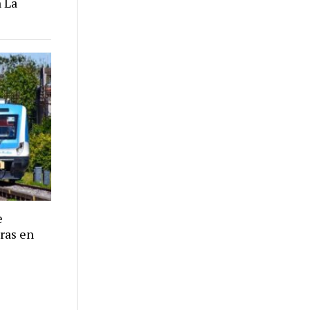
 La
e
eras en