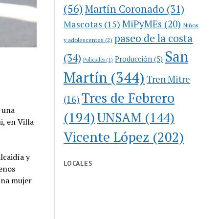
(56)
Martín Coronado
(31)
MiPyMEs
(20)
Mascotas
(15)
Niños
paseo de la costa
y adolescentes
(2)
San
(34)
Producción
(5)
Policiales
(1)
Martín
(344)
Tren Mitre
Tres de Febrero
(16)
n una
(194)
UNSAM
(144)
i, en Villa
Vicente López
(202)
lcaidía y
LOCALES
uenos
una mujer