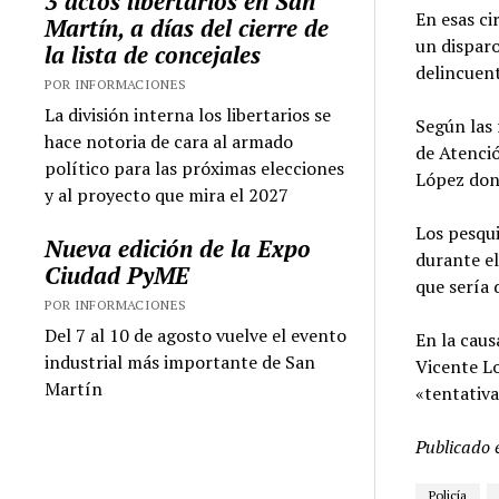
3 actos libertarios en San
En esas ci
Martín, a días del cierre de
un disparo
la lista de concejales
delincuen
POR INFORMACIONES
La división interna los libertarios se
Según las 
hace notoria de cara al armado
de Atenci
político para las próximas elecciones
López dond
y al proyecto que mira el 2027
Los pesqui
Nueva edición de la Expo
durante el
Ciudad PyME
que sería 
POR INFORMACIONES
Del 7 al 10 de agosto vuelve el evento
En la caus
industrial más importante de San
Vicente Lo
Martín
«tentativa
Publicado 
Policía