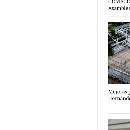
COMACO: 
Asamblea
Mejoras p
Hernánd