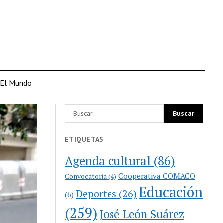
El Mundo
ETIQUETAS
Agenda cultural
(86)
Cooperativa COMACO
Convocatoria
(4)
Educación
Deportes
(26)
(6)
(259)
José León Suárez