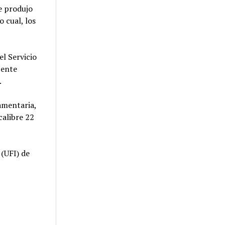
se produjo
o cual, los
el Servicio
cente
.
amentaria,
calibre 22
 (UFI) de