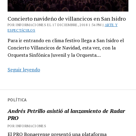
Concierto navideño de villancicos en San Isidro
POR INFORMACIONES EL 17 DICIEMBRE, 2018 1:34 PM |
ARTE Y
ESPECTÁCULOS
Para ir entrando en clima festivo llega a San Isidro el
Concierto Villancicos de Navidad, esta vez, con la
Orquesta Sinfónica Juvenil y la Orquesta…
Concierto
Seguir leyendo
navideño
de
villancicos
en
POLÍTICA
San
Andrés Petrillo asistió al lanzamiento de Radar
Isidro
PRO
POR INFORMACIONES
El PRO Bonaerense presentó una plataforma