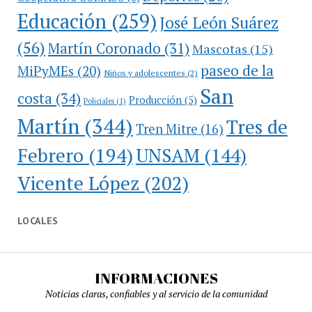
Educación
(259)
José León Suárez
(56)
Martín Coronado
(31)
Mascotas
(15)
paseo de la
MiPyMEs
(20)
Niños y adolescentes
(2)
San
costa
(34)
Producción
(5)
Policiales
(1)
Martín
(344)
Tres de
Tren Mitre
(16)
Febrero
(194)
UNSAM
(144)
Vicente López
(202)
LOCALES
INFORMACIONES
Noticias claras, confiables y al servicio de la comunidad