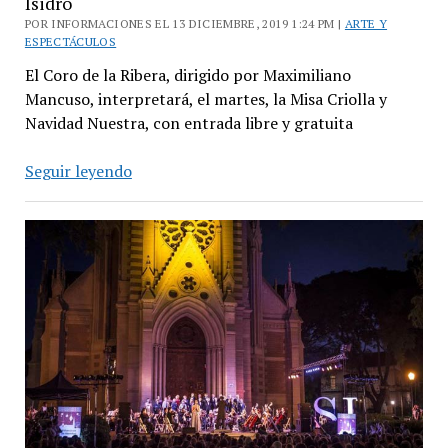
Isidro
POR INFORMACIONES EL 13 DICIEMBRE, 2019 1:24 PM |
ARTE Y
ESPECTÁCULOS
El Coro de la Ribera, dirigido por Maximiliano
Mancuso, interpretará, el martes, la Misa Criolla y
Navidad Nuestra, con entrada libre y gratuita
Concierto
Seguir leyendo
de
Villancicos
en
la
catedral
de
San
Isidro