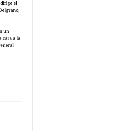
dirige el
 Belgrano,
on un
 cara a la
general