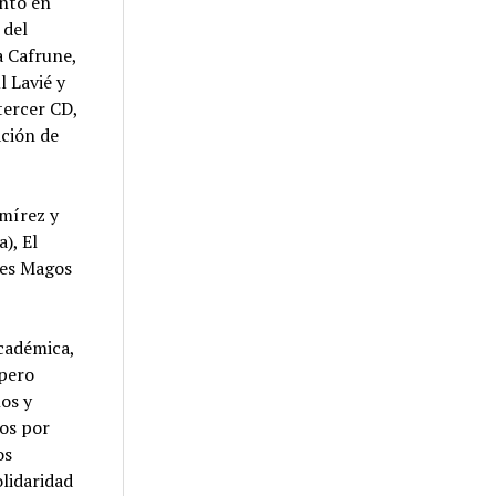
entó en
 del
a Cafrune,
 Lavié y
tercer CD,
ación de
amírez y
), El
yes Magos
académica,
 pero
ños y
dos por
os
olidaridad