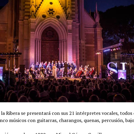
 la Ribera se presentará con sus 21 intérpretes vocales, todos
cinco músicos con guitarras, charangos, quenas, percusión, bajo