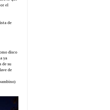
or el
ista de
como disco
na ya
s de su
lave de
abambino)