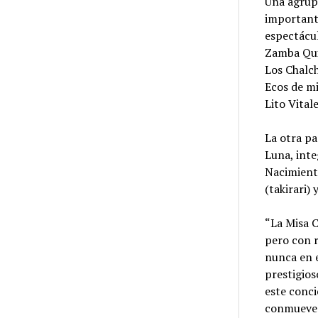
Una agrup
importante
espectácul
Zamba Qui
Los Chalch
Ecos de mi
Lito Vital
La otra pa
Luna, inte
Nacimiento
(takirari)
“La Misa C
pero con 
nunca en e
prestigios
este conci
conmueve y