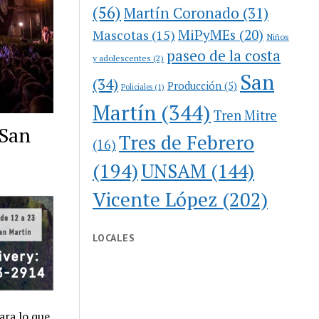
(56)
Martín Coronado
(31)
MiPyMEs
(20)
Mascotas
(15)
Niños
paseo de la costa
y adolescentes
(2)
San
(34)
Producción
(5)
Policiales
(1)
Martín
(344)
Tren Mitre
 San
Tres de Febrero
(16)
(194)
UNSAM
(144)
Vicente López
(202)
LOCALES
ara lo que