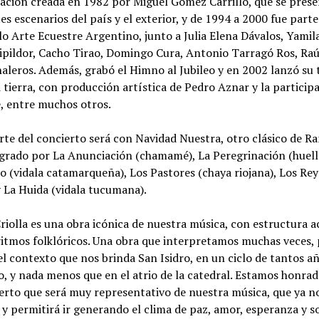
ación creada en 1982 por Miguel Gómez Carrillo, que se pres
s escenarios del país y el exterior, y de 1994 a 2000 fue parte
o Arte Ecuestre Argentino, junto a Julia Elena Dávalos, Yamil
pildor, Cacho Tirao, Domingo Cura, Antonio Tarragó Ros, Raúl
aleros. Además, grabó el Himno al Jubileo y en 2002 lanzó su 
 tierra, con producción artística de Pedro Aznar y la particip
e, entre muchos otros.
rte del concierto será con Navidad Nuestra, otro clásico de R
grado por La Anunciación (chamamé), La Peregrinación (huella
 (vidala catamarqueña), Los Pastores (chaya riojana), Los Re
 y La Huida (vidala tucumana).
riolla es una obra icónica de nuestra música, con estructura 
ritmos folklóricos. Una obra que interpretamos muchas veces,
l contexto que nos brinda San Isidro, en un ciclo de tantos a
o, y nada menos que en el atrio de la catedral. Estamos honra
erto que será muy representativo de nuestra música, que ya n
 permitirá ir generando el clima de paz, amor, esperanza y s