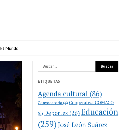
El Mundo
ETIQUETAS
Agenda cultural
(86)
Cooperativa COMACO
Convocatoria
(4)
Educación
Deportes
(26)
(6)
(259)
José León Suárez