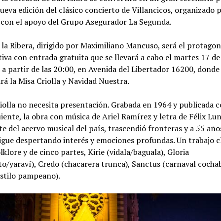
ueva edición del clásico concierto de Villancicos, organizado p
 con el apoyo del Grupo Asegurador La Segunda.
 la Ribera, dirigido por Maximiliano Mancuso, será el protagon
ativa con entrada gratuita que se llevará a cabo el martes 17 de
 a partir de las 20:00, en Avenida del Libertador 16200, donde
rá la Misa Criolla y Navidad Nuestra.
iolla no necesita presentación. Grabada en 1964 y publicada 
uiente, la obra con música de Ariel Ramírez y letra de Félix Lu
e del acervo musical del país, trascendió fronteras y a 55 año
igue despertando interés y emociones profundas. Un trabajo c
lklore y de cinco partes, Kirie (vidala/baguala), Gloria
to/yaraví), Credo (chacarera trunca), Sanctus (carnaval coch
estilo pampeano).