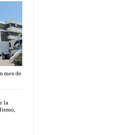
un mes de
e la
alismo,