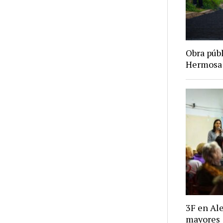
Obra púb
Hermosa
3F en Ale
mayores