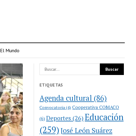
El Mundo
ETIQUETAS
Agenda cultural
(86)
Cooperativa COMACO
Convocatoria
(4)
Educación
Deportes
(26)
(6)
(259)
José León Suárez