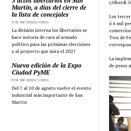
3 actos libertarios en San
(Alberdi 5
Martín, a días del cierre de
la lista de concejales
Los tercer
POR INFORMACIONES
ó 6 mil pe
La división interna los libertarios se
comercios 
hace notoria de cara al armado
Tres de F
político para las próximas elecciones
correspond
y al proyecto que mira el 2027
La impleme
Nueva edición de la Expo
de pesos m
Ciudad PyME
POR INFORMACIONES
Del 7 al 10 de agosto vuelve el evento
industrial más importante de San
Martín