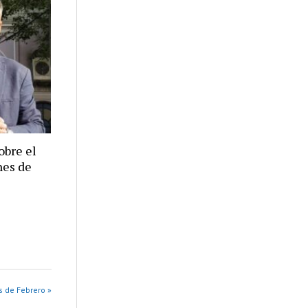
obre el
nes de
s de Febrero »