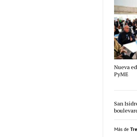
Nueva ed
PyME
San Isid
bouleva
Más de
Tr