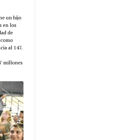
ne un hijo
s en los
dad de
a como
ia al 147.
7 millones