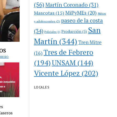
(56)
Martín Coronado
(31)
MiPyMEs
(20)
Mascotas
(15)
Niños
paseo de la costa
y adolescentes
(2)
San
(34)
Producción
(5)
Policiales
(1)
Martín
(344)
Tren Mitre
os
Tres de Febrero
(16)
BRERO
(194)
UNSAM
(144)
Vicente López
(202)
LOCALES
es
Caseros