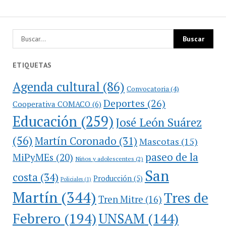
ETIQUETAS
Agenda cultural
(86)
Convocatoria
(4)
Deportes
(26)
Cooperativa COMACO
(6)
Educación
(259)
José León Suárez
(56)
Martín Coronado
(31)
Mascotas
(15)
paseo de la
MiPyMEs
(20)
Niños y adolescentes
(2)
San
costa
(34)
Producción
(5)
Policiales
(1)
Martín
(344)
Tres de
Tren Mitre
(16)
Febrero
(194)
UNSAM
(144)