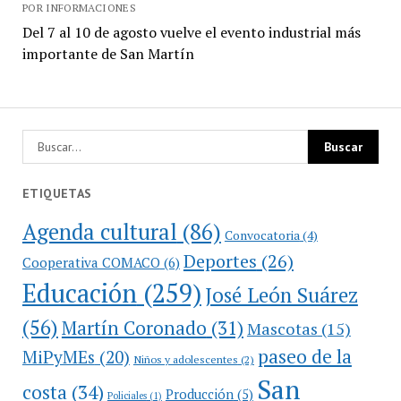
POR INFORMACIONES
Del 7 al 10 de agosto vuelve el evento industrial más
importante de San Martín
ETIQUETAS
Agenda cultural
(86)
Convocatoria
(4)
Deportes
(26)
Cooperativa COMACO
(6)
Educación
(259)
José León Suárez
(56)
Martín Coronado
(31)
Mascotas
(15)
paseo de la
MiPyMEs
(20)
Niños y adolescentes
(2)
San
costa
(34)
Producción
(5)
Policiales
(1)