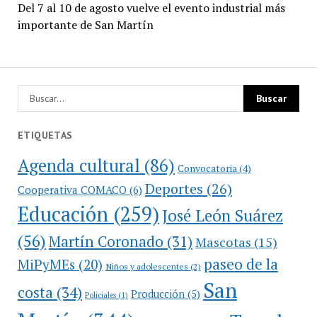
Del 7 al 10 de agosto vuelve el evento industrial más
importante de San Martín
ETIQUETAS
Agenda cultural
(86)
Convocatoria
(4)
Deportes
(26)
Cooperativa COMACO
(6)
Educación
(259)
José León Suárez
(56)
Martín Coronado
(31)
Mascotas
(15)
paseo de la
MiPyMEs
(20)
Niños y adolescentes
(2)
San
costa
(34)
Producción
(5)
Policiales
(1)