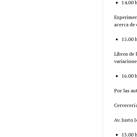
14.00 h
Experiment
acerca de 
15.00 h
Libros de 
variacione
16.00 
Por las au
Cervecería
Av. Justo 
13.00 h