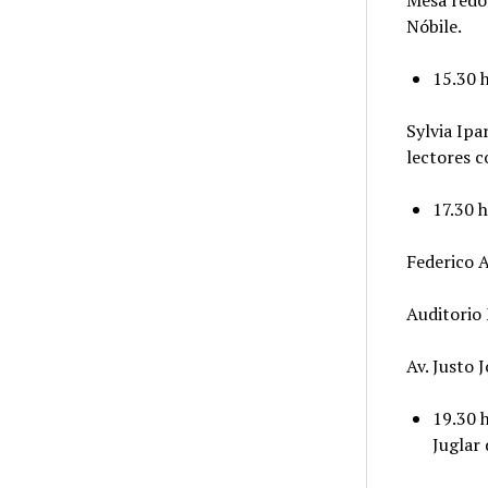
Mesa redon
Nóbile.
15.30 h
Sylvia Ipa
lectores c
17.30 h
Federico A
Auditorio
Av. Justo 
19.30 h
Juglar