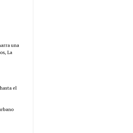
 narra una
dos, La
 hasta el
nurbano