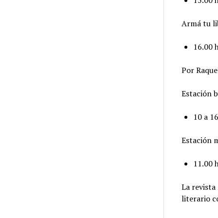
15.00 h
Armá tu li
16.00 h
Por Raque
Estación b
10 a 16
Estación m
11.00 
La revista
literario 