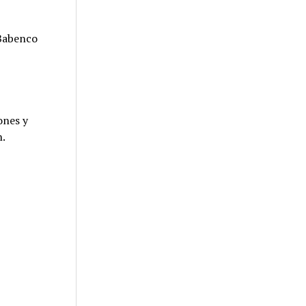
 Babenco
ones y
n.