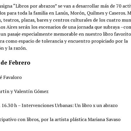
nsigna “Libros por abrazos” se van a desarrollar más de 70 acti
os para toda la familia en Lanús, Morón, Quilmes y Caseros. 
s, teatros, plazas, bares y centros culturales de los cuatro mun
s Aires serán los escenarios de una jornada que subraya –com
 un pasaje especialmente memorable en nuestro libro favorito
ura como espacio de tolerancia y encuentro propiciado por la
n y la razón.
 de Febrero
é Favaloro
artín y Valentín Gómez
a 16.30 h – Intervenciones Urbanas: Un libro x un abrazo
cipativo con libros, por la artista plástica Mariana Savaso