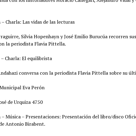
da con los historiadores Horacio Callegari, Alejandro Vidal y
 – Charla: Las vidas de las lecturas
rraguirre, Silvia Hopenhayn y José Emilio Burucúa recorren sus
on la periodista Flavia Pittella.
 – Charla: El equilibrista
ndahazi conversa con la periodista Flavia Pittella sobre su últ
 Municipal Eva Perón
José de Urquiza 4750
 – Música – Presentaciones: Presentación del libro/disco Ofici
 de Antonio Birabent.