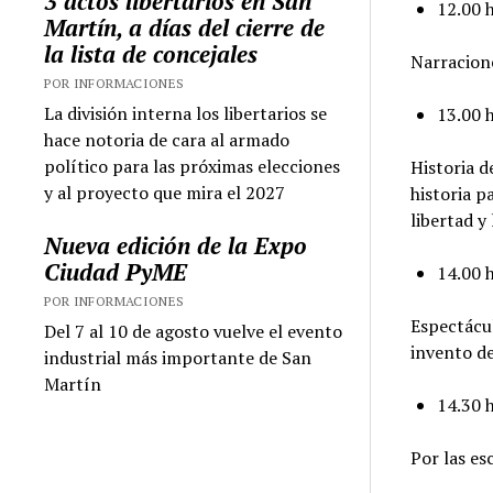
3 actos libertarios en San
12.00 
Martín, a días del cierre de
la lista de concejales
Narracion
POR INFORMACIONES
La división interna los libertarios se
13.00 
hace notoria de cara al armado
político para las próximas elecciones
Historia d
y al proyecto que mira el 2027
historia pa
libertad y
Nueva edición de la Expo
Ciudad PyME
14.00 h
POR INFORMACIONES
Espectácul
Del 7 al 10 de agosto vuelve el evento
invento de
industrial más importante de San
Martín
14.30 
Por las es