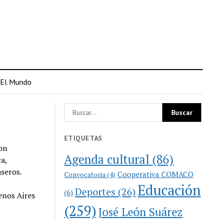
El Mundo
ETIQUETAS
con
Agenda cultural
(86)
a,
aseros.
Cooperativa COMACO
Convocatoria
(4)
Educación
Deportes
(26)
(6)
enos Aires
(259)
José León Suárez