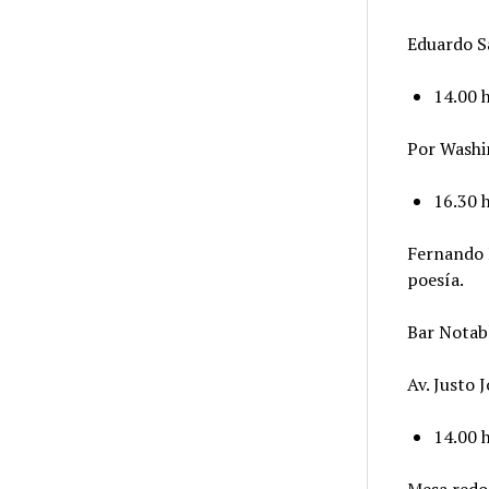
Eduardo Sa
14.00 h
Por Washi
16.30 h
Fernando N
poesía.
Bar Notab
Av. Justo 
14.00 h