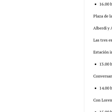
16.00 
Plaza de l
Alberdi y 
Las tres e
Estación i
13.00 h
Conversan 
14.00 
Con Loren