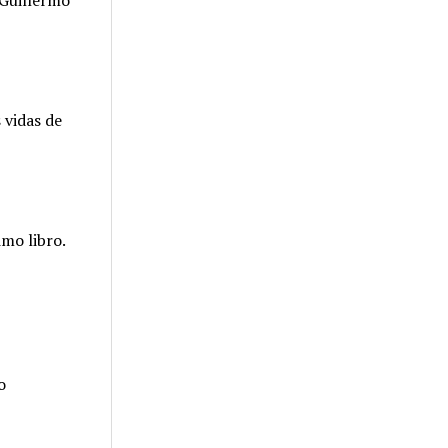
 Guillermo
 vidas de
imo libro.
o