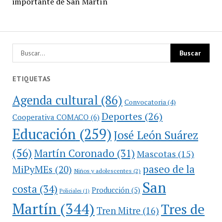
importante de San Martín
ETIQUETAS
Agenda cultural
(86)
Convocatoria
(4)
Deportes
(26)
Cooperativa COMACO
(6)
Educación
(259)
José León Suárez
(56)
Martín Coronado
(31)
Mascotas
(15)
paseo de la
MiPyMEs
(20)
Niños y adolescentes
(2)
San
costa
(34)
Producción
(5)
Policiales
(1)
Martín
(344)
Tres de
Tren Mitre
(16)