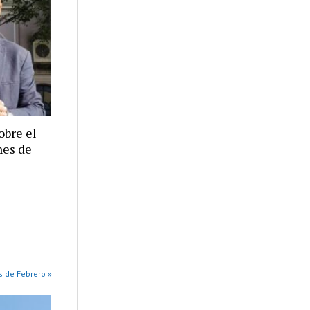
obre el
nes de
s de Febrero »