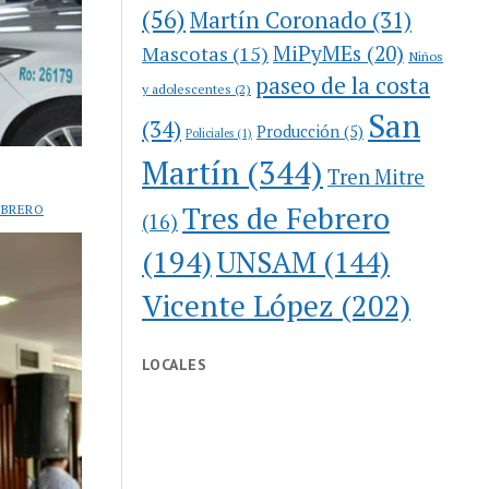
(56)
Martín Coronado
(31)
MiPyMEs
(20)
Mascotas
(15)
Niños
paseo de la costa
y adolescentes
(2)
San
(34)
Producción
(5)
Policiales
(1)
Martín
(344)
Tren Mitre
Tres de Febrero
EBRERO
(16)
(194)
UNSAM
(144)
Vicente López
(202)
LOCALES