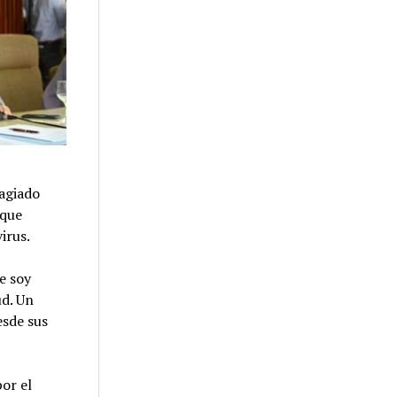
tagiado
 que
irus.
e soy
ud. Un
esde sus
por el