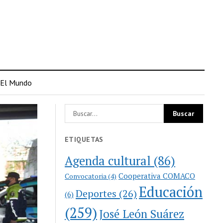
El Mundo
ETIQUETAS
Agenda cultural
(86)
Cooperativa COMACO
Convocatoria
(4)
Educación
Deportes
(26)
(6)
(259)
José León Suárez