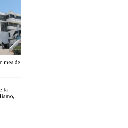
un mes de
e la
alismo,