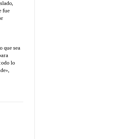
slado,
e fue
or
o que sea
para
todo lo
nde»,