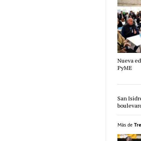
Nueva ed
PyME
San Isid
bouleva
Más de
Tr