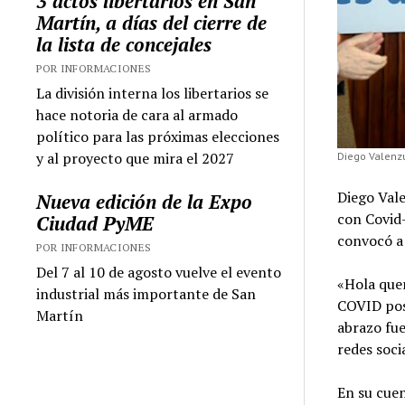
3 actos libertarios en San
Martín, a días del cierre de
la lista de concejales
POR INFORMACIONES
La división interna los libertarios se
hace notoria de cara al armado
político para las próximas elecciones
y al proyecto que mira el 2027
Diego Valenz
Diego Val
Nueva edición de la Expo
con Covid-
Ciudad PyME
convocó a 
POR INFORMACIONES
Del 7 al 10 de agosto vuelve el evento
«Hola que
industrial más importante de San
COVID posi
Martín
abrazo fue
redes soci
En su cuen