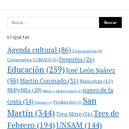
ETIQUETAS
Agenda cultural
(86)
Convocatoria
(4)
Deportes
(26)
Cooperativa COMACO
(6)
Educación
(259)
José León Suárez
(56)
Martín Coronado
(31)
Mascotas
(15)
paseo de la
MiPyMEs
(20)
Niños y adolescentes
(2)
San
costa
(34)
Producción
(5)
Policiales
(1)
Martín
(344)
Tres de
Tren Mitre
(16)
Febrero
(194)
UNSAM
(144)