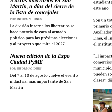
3 actos libertarios en San
estudiante
Martín, a días del cierre de
este año.
la lista de concejales
POR INFORMACIONES
Son un tot
La división interna los libertarios se
primario c
hace notoria de cara al armado
Auxiliador
político para las próximas elecciones
Lima, el I
y al proyecto que mira el 2027
el Institu
Nueva edición de la Expo
“El impac
Ciudad PyME
comercios 
municipio,
POR INFORMACIONES
pueden sos
Del 7 al 10 de agosto vuelve el evento
clases”, d
industrial más importante de San
Martín