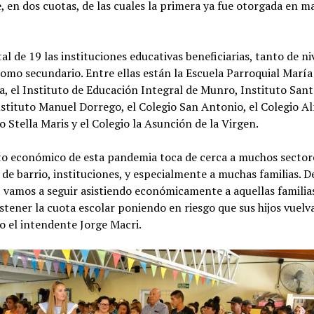
, en dos cuotas, de las cuales la primera ya fue otorgada en m
al de 19 las instituciones educativas beneficiarias, tanto de ni
omo secundario. Entre ellas están la Escuela Parroquial María
a, el Instituto de Educación Integral de Munro, Instituto San
nstituto Manuel Dorrego, el Colegio San Antonio, el Colegio A
to Stella Maris y el Colegio la Asunción de la Virgen.
to económico de esta pandemia toca de cerca a muchos sector
de barrio, instituciones, y especialmente a muchas familias. D
 vamos a seguir asistiendo económicamente a aquellas familia
tener la cuota escolar poniendo en riesgo que sus hijos vuelv
ijo el intendente Jorge Macri.