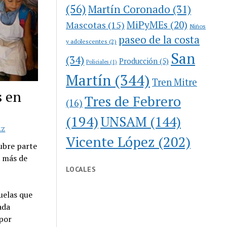
(56)
Martín Coronado
(31)
MiPyMEs
(20)
Mascotas
(15)
Niños
paseo de la costa
y adolescentes
(2)
San
(34)
Producción
(5)
Policiales
(1)
Martín
(344)
Tren Mitre
s en
Tres de Febrero
(16)
(194)
UNSAM
(144)
EZ
Vicente López
(202)
ubre parte
a más de
LOCALES
uelas que
ada
 por