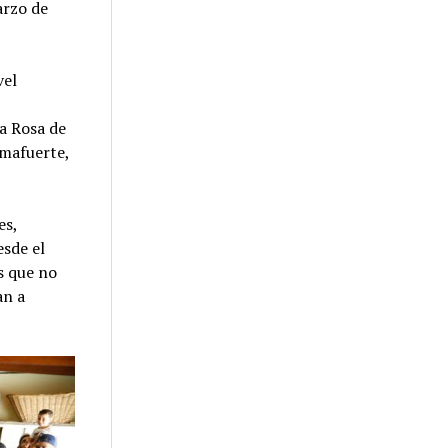
arzo de
vel
ta Rosa de
lmafuerte,
es,
esde el
s que no
an a