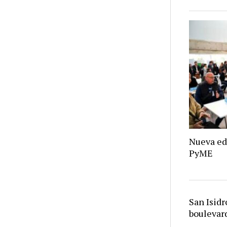
Nueva ed
PyME
San Isid
bouleva