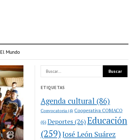
El Mundo
ETIQUETAS
Agenda cultural
(86)
Cooperativa COMACO
Convocatoria
(4)
Educación
Deportes
(26)
(6)
(259)
José León Suárez