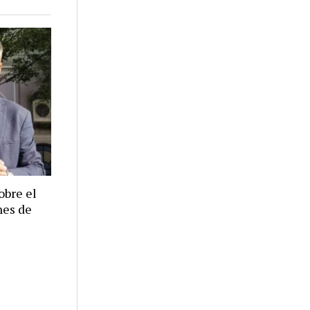
obre el
nes de