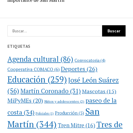
ETIQUETAS
Agenda cultural
(86)
Convocatoria
(4)
Deportes
(26)
Cooperativa COMACO
(6)
Educación
(259)
José León Suárez
(56)
Martín Coronado
(31)
Mascotas
(15)
paseo de la
MiPyMEs
(20)
Niños y adolescentes
(2)
San
costa
(34)
Producción
(5)
Policiales
(1)
Martín
(344)
Tres de
Tren Mitre
(16)