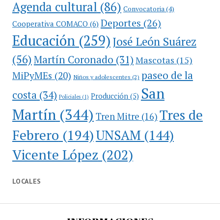
Agenda cultural
(86)
Convocatoria
(4)
Deportes
(26)
Cooperativa COMACO
(6)
Educación
(259)
José León Suárez
(56)
Martín Coronado
(31)
Mascotas
(15)
paseo de la
MiPyMEs
(20)
Niños y adolescentes
(2)
San
costa
(34)
Producción
(5)
Policiales
(1)
Martín
(344)
Tres de
Tren Mitre
(16)
Febrero
(194)
UNSAM
(144)
Vicente López
(202)
LOCALES