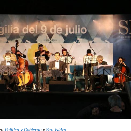
en
Política y Gobierno
y
San Isidro