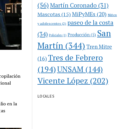
(56)
Martín Coronado
(31)
MiPyMEs
(20)
Mascotas
(15)
Niños
paseo de la costa
y adolescentes
(2)
San
(34)
Producción
(5)
Policiales
(1)
Martín
(344)
Tren Mitre
Tres de Febrero
(16)
(194)
UNSAM
(144)
copilación
Vicente López
(202)
cional
LOCALES
lio en la
tas