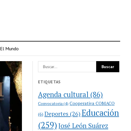
El Mundo
ETIQUETAS
Agenda cultural
(86)
Cooperativa COMACO
Convocatoria
(4)
Educación
Deportes
(26)
(6)
(259)
José León Suárez