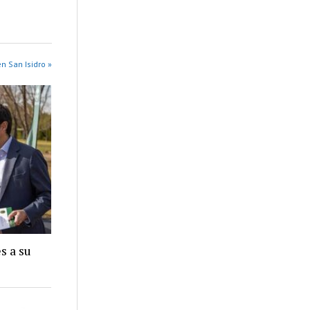
n San Isidro »
s a su