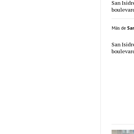
San Isid
bouleva
Más de
San
San Isid
bouleva