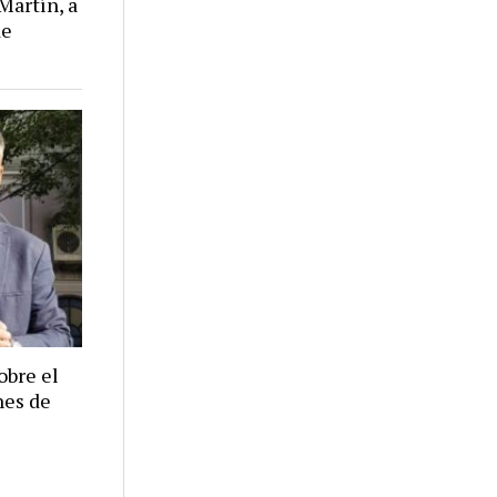
Martín, a
de
obre el
nes de