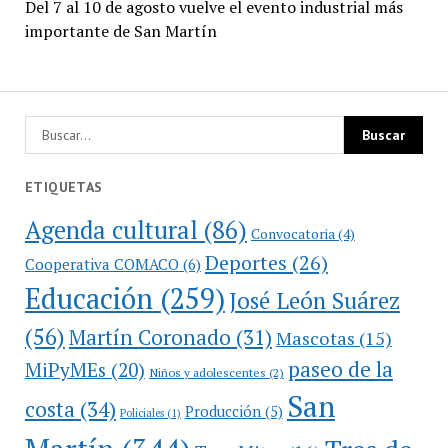
Del 7 al 10 de agosto vuelve el evento industrial más
importante de San Martín
ETIQUETAS
Agenda cultural
(86)
Convocatoria
(4)
Deportes
(26)
Cooperativa COMACO
(6)
Educación
(259)
José León Suárez
(56)
Martín Coronado
(31)
Mascotas
(15)
paseo de la
MiPyMEs
(20)
Niños y adolescentes
(2)
San
costa
(34)
Producción
(5)
Policiales
(1)