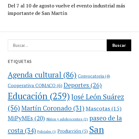
Del 7 al 10 de agosto vuelve el evento industrial más
importante de San Martín
ETIQUETAS
Agenda cultural
(86)
Convocatoria
(4)
Deportes
(26)
Cooperativa COMACO
(6)
Educación
(259)
José León Suárez
(56)
Martín Coronado
(31)
Mascotas
(15)
paseo de la
MiPyMEs
(20)
Niños y adolescentes
(2)
San
costa
(34)
Producción
(5)
Policiales
(1)