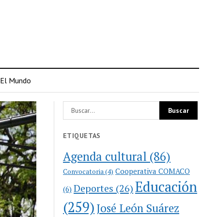
El Mundo
ETIQUETAS
Agenda cultural
(86)
Cooperativa COMACO
Convocatoria
(4)
Educación
Deportes
(26)
(6)
(259)
José León Suárez