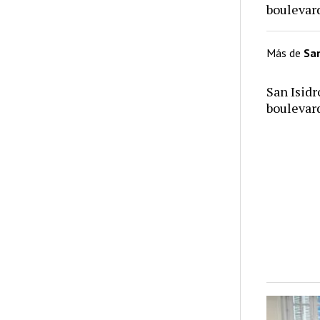
bouleva
Más de
San
San Isid
bouleva