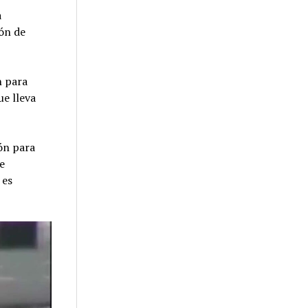
a
ión de
n para
ue lleva
ón para
e
 es