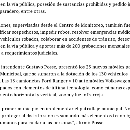
 en la vía pública, posesión de sustancias prohibidas y pedido j
paradero, entre otras.
iones, supervisadas desde el Centro de Monitoreo, también fu
ificar sospechosos, impedir robos, resolver emergencias médic
vehículos robados, colaborar en accidentes de tránsito, detec
 en la vía pública y aportar más de 200 grabaciones mensuales
a requerimientos judiciales.
el intendente Gustavo Posse, presentó los 25 nuevos móviles pa
 Municipal, que se sumaron a la dotación de los 130 vehículos
s. Las 15 camionetas Ford Ranger y 10 automóviles Volkswage
ipados con elementos de última tecnología, como cámaras esp
ento horizontal y vertical, zoom y luz infrarroja.
l primer municipio en implementar el patrullaje municipal. N
 proteger al distrito si no es sumando más elementos tecnoló
umanos para cuidar a las personas”, afirmó Posse.