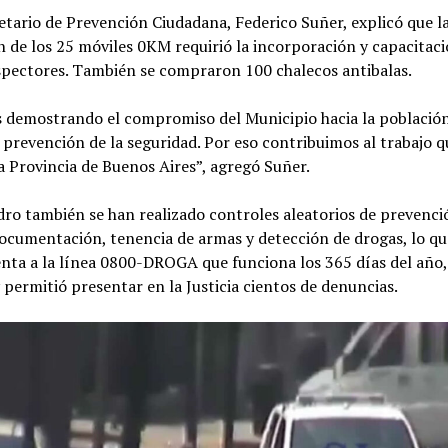
etario de Prevención Ciudadana, Federico Suñer, explicó que l
n de los 25 móviles 0KM requirió la incorporación y capacitac
spectores. También se compraron 100 chalecos antibalas.
 demostrando el compromiso del Municipio hacia la població
 prevención de la seguridad. Por eso contribuimos al trabajo q
a Provincia de Buenos Aires”, agregó Suñer.
dro también se han realizado controles aleatorios de prevenci
documentación, tenencia de armas y detección de drogas, lo qu
ta a la línea 0800-DROGA que funciona los 365 días del año,
permitió presentar en la Justicia cientos de denuncias.