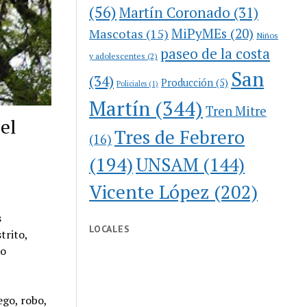
(56)
Martín Coronado
(31)
MiPyMEs
(20)
Mascotas
(15)
Niños
paseo de la costa
y adolescentes
(2)
San
(34)
Producción
(5)
Policiales
(1)
Martín
(344)
Tren Mitre
el
Tres de Febrero
(16)
(194)
UNSAM
(144)
Vicente López
(202)
s
LOCALES
trito,
co
ego, robo,