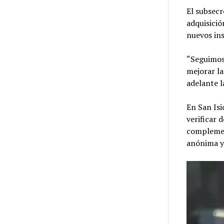
El subsecr
adquisició
nuevos in
“Seguimos
mejorar la
adelante l
En San Isi
verificar 
complemen
anónima y 