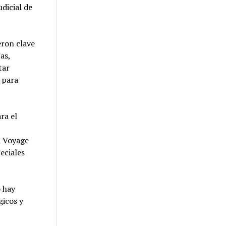
udicial de
eron clave
as,
tar
 para
ra el
n Voyage
eciales
o hay
gicos y