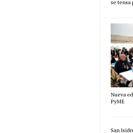
se tensa 
Nueva ed
PyME
San Isid