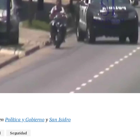
en
Política y Gobierno
y
San Isidro
l
Seguridad