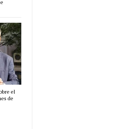
de
obre el
nes de