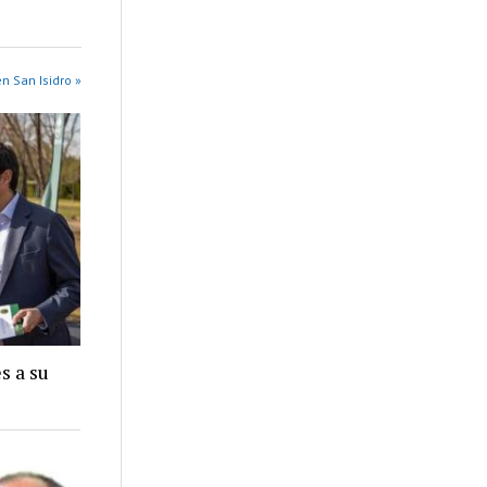
n San Isidro »
s a su