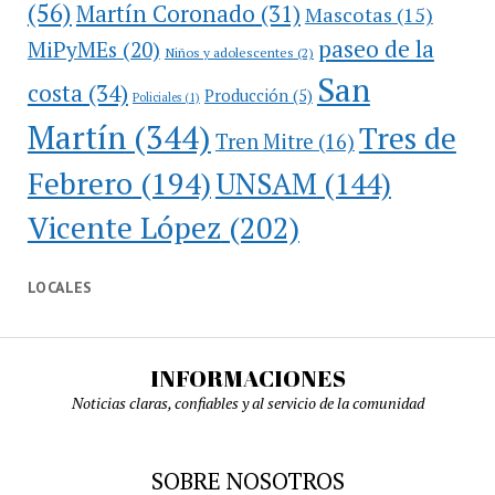
(56)
Martín Coronado
(31)
Mascotas
(15)
paseo de la
MiPyMEs
(20)
Niños y adolescentes
(2)
San
costa
(34)
Producción
(5)
Policiales
(1)
Martín
(344)
Tres de
Tren Mitre
(16)
Febrero
(194)
UNSAM
(144)
Vicente López
(202)
LOCALES
INFORMACIONES
Noticias claras, confiables y al servicio de la comunidad
SOBRE NOSOTROS