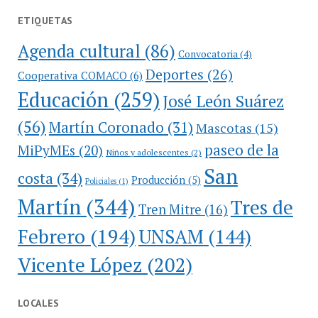
ETIQUETAS
Agenda cultural
(86)
Convocatoria
(4)
Deportes
(26)
Cooperativa COMACO
(6)
Educación
(259)
José León Suárez
(56)
Martín Coronado
(31)
Mascotas
(15)
paseo de la
MiPyMEs
(20)
Niños y adolescentes
(2)
San
costa
(34)
Producción
(5)
Policiales
(1)
Martín
(344)
Tres de
Tren Mitre
(16)
Febrero
(194)
UNSAM
(144)
Vicente López
(202)
LOCALES