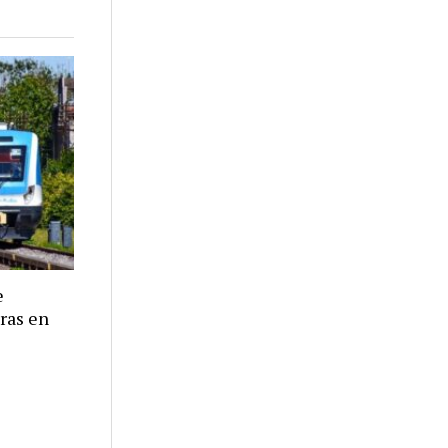
e
eras en