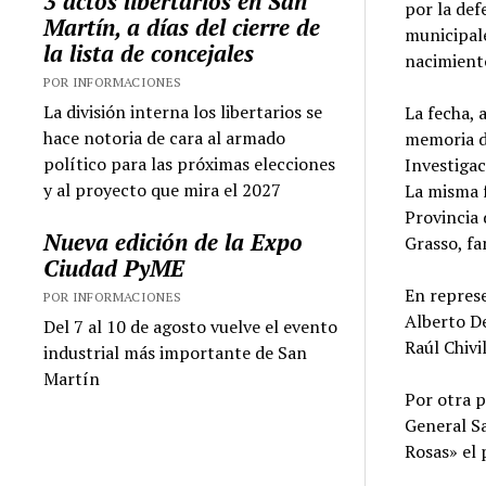
3 actos libertarios en San
por la def
Martín, a días del cierre de
municipale
la lista de concejales
nacimient
POR INFORMACIONES
La división interna los libertarios se
La fecha, 
hace notoria de cara al armado
memoria de
político para las próximas elecciones
Investiga
y al proyecto que mira el 2027
La misma f
Provincia 
Nueva edición de la Expo
Grasso, fa
Ciudad PyME
En represe
POR INFORMACIONES
Alberto De
Del 7 al 10 de agosto vuelve el evento
Raúl Chivi
industrial más importante de San
Martín
Por otra p
General Sa
Rosas» el 