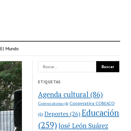
El Mundo
ETIQUETAS
Agenda cultural
(86)
Cooperativa COMACO
Convocatoria
(4)
Educación
Deportes
(26)
(6)
(259)
José León Suárez