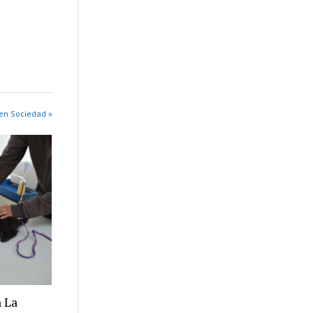
en Sociedad »
 La