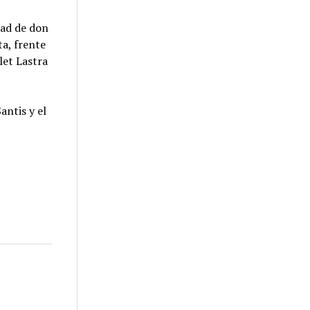
dad de don
ta, frente
let Lastra
antis y el