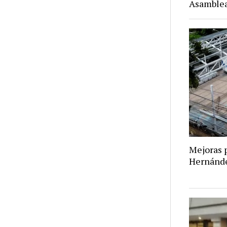
Asamblea
Mejoras p
Hernánd