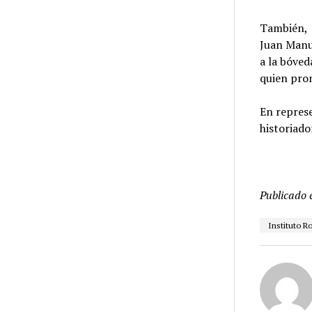
También, e
Juan Manue
a la bóved
quien pron
En represe
historiado
Publicado 
Instituto R