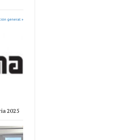
ión general »
ria 2025