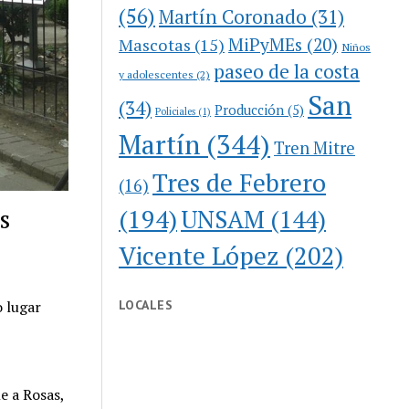
(56)
Martín Coronado
(31)
MiPyMEs
(20)
Mascotas
(15)
Niños
paseo de la costa
y adolescentes
(2)
San
(34)
Producción
(5)
Policiales
(1)
Martín
(344)
Tren Mitre
Tres de Febrero
(16)
s
(194)
UNSAM
(144)
Vicente López
(202)
LOCALES
o lugar
e a Rosas,