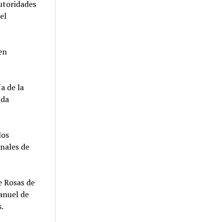
autoridades
el
en
.
a de la
Ada
los
onales de
e Rosas de
anuel de
.