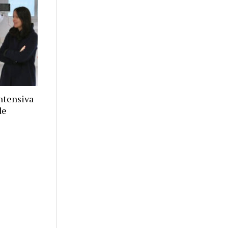
ntensiva
de