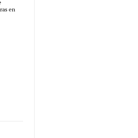
e
eras en