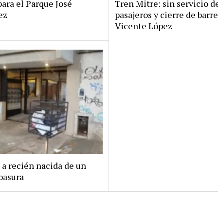
ara el Parque José
Tren Mitre: sin servicio d
ez
pasajeros y cierre de barr
Vicente López
 a recién nacida de un
basura