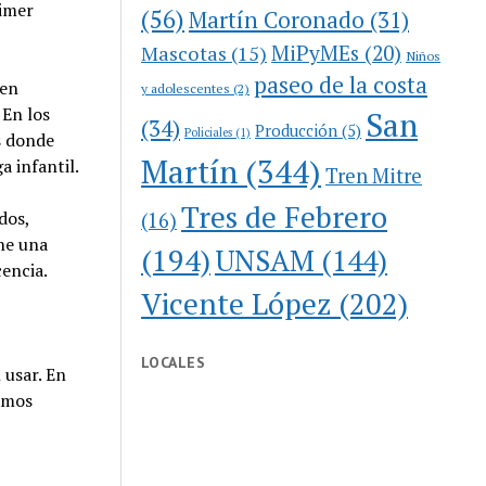
rimer
(56)
Martín Coronado
(31)
MiPyMEs
(20)
Mascotas
(15)
Niños
paseo de la costa
 en
y adolescentes
(2)
 En los
San
(34)
Producción
(5)
Policiales
(1)
s donde
Martín
(344)
a infantil.
Tren Mitre
Tres de Febrero
dos,
(16)
ene una
(194)
UNSAM
(144)
cencia.
Vicente López
(202)
LOCALES
 usar. En
damos