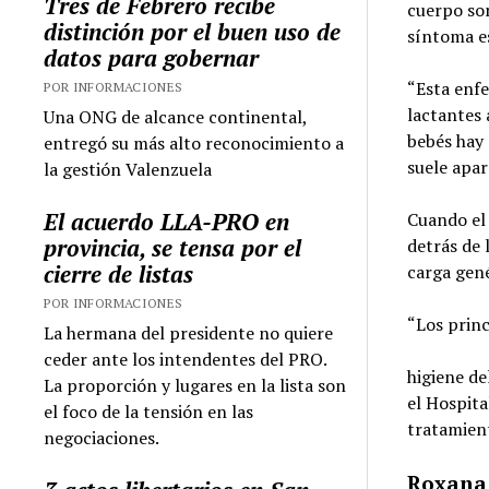
Tres de Febrero recibe
cuerpo so
distinción por el buen uso de
síntoma es
datos para gobernar
“Esta enfe
POR INFORMACIONES
lactantes 
Una ONG de alcance continental,
bebés hay 
entregó su más alto reconocimiento a
suele apar
la gestión Valenzuela
El acuerdo LLA-PRO en
Cuando el 
provincia, se tensa por el
detrás de 
cierre de listas
carga gené
POR INFORMACIONES
“Los princ
La hermana del presidente no quiere
ceder ante los intendentes del PRO.
higiene de
La proporción y lugares en la lista son
el Hospit
el foco de la tensión en las
tratamient
negociaciones.
Roxana 