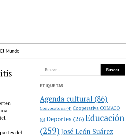
El Mundo
itis
ETIQUETAS
Agenda cultural
(86)
erten
Cooperativa COMACO
Convocatoria
(4)
 una
Educación
el.
Deportes
(26)
(6)
(259)
José León Suárez
partes del