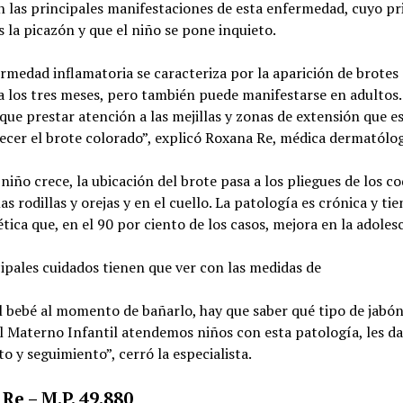
n las principales manifestaciones de esta enfermedad, cuyo p
 la picazón y que el niño se pone inquieto.
rmedad inflamatoria se caracteriza por la aparición de brotes
a los tres meses, pero también puede manifestarse en adultos.
que prestar atención a las mejillas y zonas de extensión que e
ecer el brote colorado”, explicó Roxana Re, médica dermatólog
niño crece, la ubicación del brote pasa a los pliegues de los co
las rodillas y orejas y en el cuello. La patología es crónica y ti
tica que, en el 90 por ciento de los casos, mejora en la adoles
ipales cuidados tienen que ver con las medidas de
l bebé al momento de bañarlo, hay que saber qué tipo de jabón
al Materno Infantil atendemos niños con esta patología, les 
o y seguimiento”, cerró la especialista.
Re – M.P. 49.880