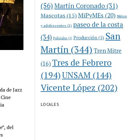
(56)
Martín Coronado
(31)
MiPyMEs
(20)
Mascotas
(15)
Niños
paseo de la costa
y adolescentes
(2)
San
(34)
Producción
(5)
Policiales
(1)
Martín
(344)
Tren Mitre
Tres de Febrero
(16)
(194)
UNSAM
(144)
Vicente López
(202)
da de Jazz
 Cine
ia
LOCALES
e”, del
es