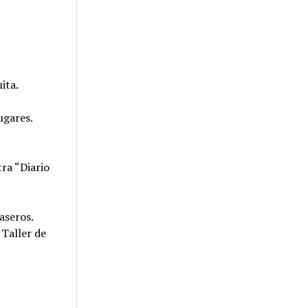
ita.
ugares.
ra “Diario
Caseros.
 Taller de