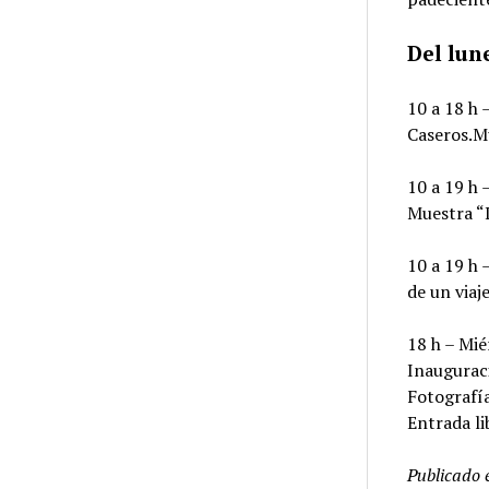
Del lune
10 a 18 h 
Caseros.Mu
10 a 19 h 
Muestra “I
10 a 19 h 
de un viaje
18 h – Mié
Inauguraci
Fotografía
Entrada li
Publicado 