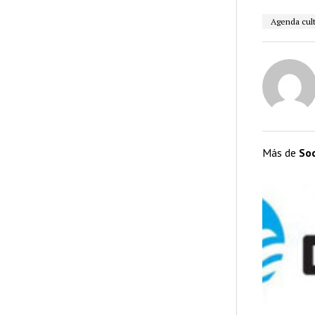
Agenda cult
Más de
So