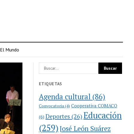
El Mundo
ETIQUETAS
Agenda cultural
(86)
Cooperativa COMACO
Convocatoria
(4)
Educación
Deportes
(26)
(6)
(259)
José León Suárez