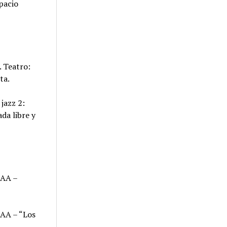
pacio
. Teatro:
ta.
jazz 2:
da libre y
CAA –
CAA – “Los