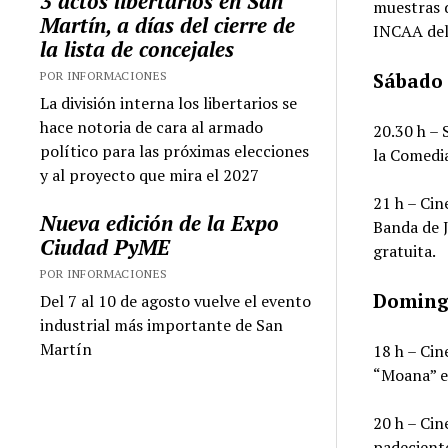
3 actos libertarios en San
muestras 
Martín, a días del cierre de
INCAA de
la lista de concejales
POR INFORMACIONES
Sábado 
La división interna los libertarios se
hace notoria de cara al armado
20.30 h – 
político para las próximas elecciones
la Comedia
y al proyecto que mira el 2027
21 h – Cin
Nueva edición de la Expo
Banda de J
Ciudad PyME
gratuita.
POR INFORMACIONES
Domingo
Del 7 al 10 de agosto vuelve el evento
industrial más importante de San
Martín
18 h – Ci
“Moana” en
20 h – Ci
padeciente