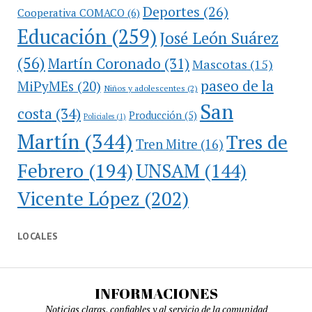
Deportes
(26)
Cooperativa COMACO
(6)
Educación
(259)
José León Suárez
(56)
Martín Coronado
(31)
Mascotas
(15)
paseo de la
MiPyMEs
(20)
Niños y adolescentes
(2)
San
costa
(34)
Producción
(5)
Policiales
(1)
Martín
(344)
Tres de
Tren Mitre
(16)
Febrero
(194)
UNSAM
(144)
Vicente López
(202)
LOCALES
INFORMACIONES
Noticias claras, confiables y al servicio de la comunidad