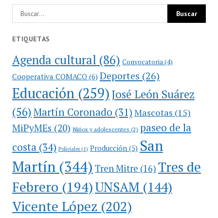
ETIQUETAS
Agenda cultural
(86)
Convocatoria
(4)
Deportes
(26)
Cooperativa COMACO
(6)
Educación
(259)
José León Suárez
(56)
Martín Coronado
(31)
Mascotas
(15)
paseo de la
MiPyMEs
(20)
Niños y adolescentes
(2)
San
costa
(34)
Producción
(5)
Policiales
(1)
Martín
(344)
Tres de
Tren Mitre
(16)
Febrero
(194)
UNSAM
(144)
Vicente López
(202)