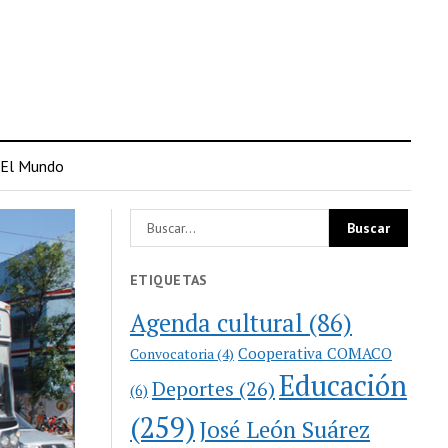
El Mundo
ETIQUETAS
Agenda cultural
(86)
Cooperativa COMACO
Convocatoria
(4)
Educación
Deportes
(26)
(6)
(259)
José León Suárez