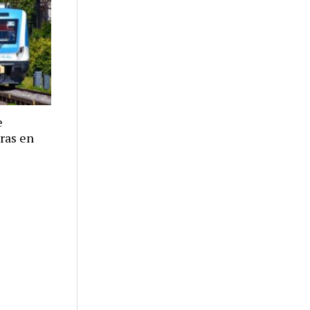
e
eras en