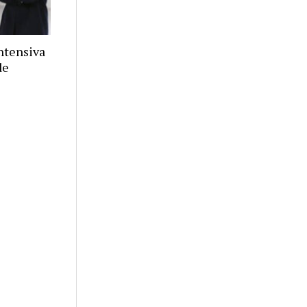
ntensiva
de