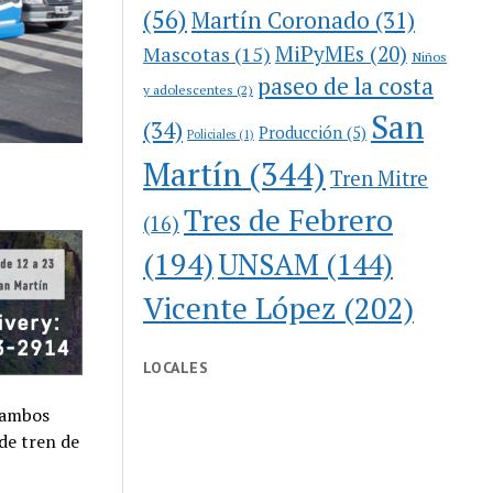
(56)
Martín Coronado
(31)
MiPyMEs
(20)
Mascotas
(15)
Niños
paseo de la costa
y adolescentes
(2)
San
(34)
Producción
(5)
Policiales
(1)
Martín
(344)
Tren Mitre
Tres de Febrero
(16)
(194)
UNSAM
(144)
Vicente López
(202)
LOCALES
n ambos
de tren de