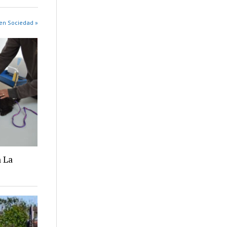
en Sociedad »
 La