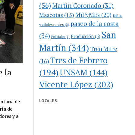
(56)
Martín Coronado
(31)
MiPyMEs
(20)
Mascotas
(15)
Niños
paseo de la costa
y adolescentes
(2)
San
(34)
Producción
(5)
Policiales
(1)
Martín
(344)
Tren Mitre
Tres de Febrero
(16)
e la
(194)
UNSAM
(144)
Vicente López
(202)
LOCALES
entaria de
ría de
dores y a