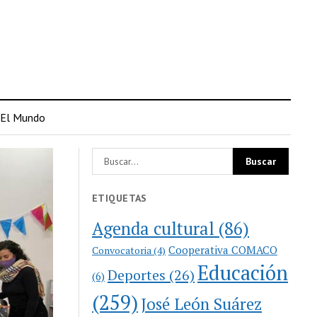
El Mundo
ETIQUETAS
Agenda cultural
(86)
Cooperativa COMACO
Convocatoria
(4)
Educación
Deportes
(26)
(6)
(259)
José León Suárez