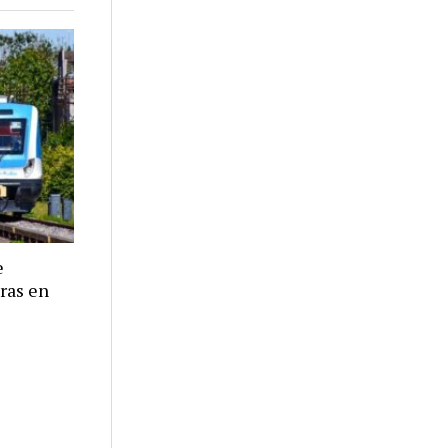
e
eras en