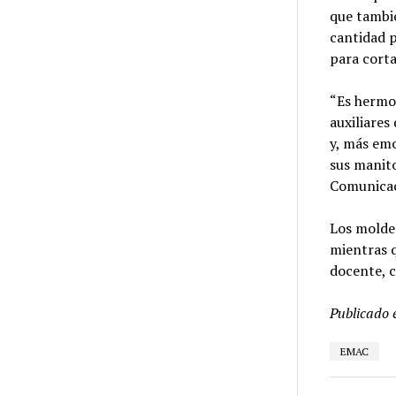
que tambié
cantidad p
para corta
“Es hermos
auxiliares
y, más emo
sus manito
Comunicac
Los moldes
mientras q
docente, c
Publicado 
EMAC