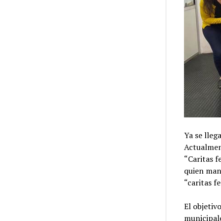
Ya se lleg
Actualment
“Caritas f
quien mani
“caritas fe
El objetiv
municipale