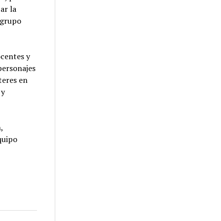
ar la
n grupo
ocentes y
personajes
teres en
 y
,
quipo