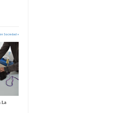
en Sociedad »
 La