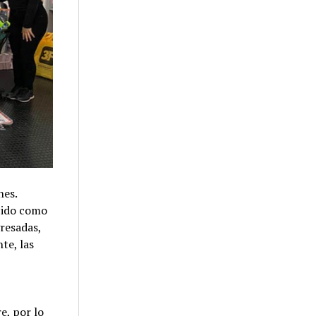
nes.
ocido como
gresadas,
te, las
e, por lo