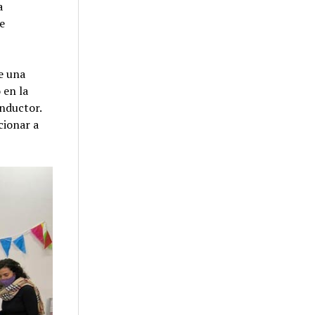
a
ue
e una
 en la
onductor.
cionar a