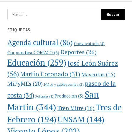
ETIQUETAS
Agenda cultural
(86)
Convocatoria
(4)
Deportes
(26)
Cooperativa COMACO
(6)
Educación
(259)
José León Suárez
(56)
Martín Coronado
(31)
Mascotas
(15)
paseo de la
MiPyMEs
(20)
Niños y adolescentes
(2)
San
costa
(34)
Producción
(5)
Policiales
(1)
Martín
(344)
Tres de
Tren Mitre
(16)
Febrero
(194)
UNSAM
(144)
Vicente López
(202)