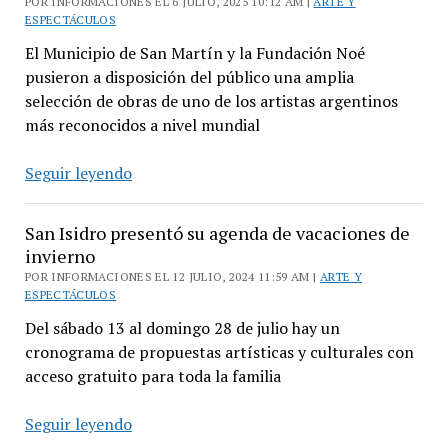
POR INFORMACIONES EL 6 JULIO, 2025 10:12 AM |
ARTE Y
ESPECTÁCULOS
El Municipio de San Martín y la Fundación Noé
pusieron a disposición del público una amplia
selección de obras de uno de los artistas argentinos
más reconocidos a nivel mundial
Muestra
Seguir leyendo
de
Luis
San Isidro presentó su agenda de vacaciones de
Felipe
invierno
Noé
POR INFORMACIONES EL 12 JULIO, 2024 11:59 AM |
ARTE Y
ESPECTÁCULOS
Del sábado 13 al domingo 28 de julio hay un
cronograma de propuestas artísticas y culturales con
acceso gratuito para toda la familia
San
Seguir leyendo
Isidro