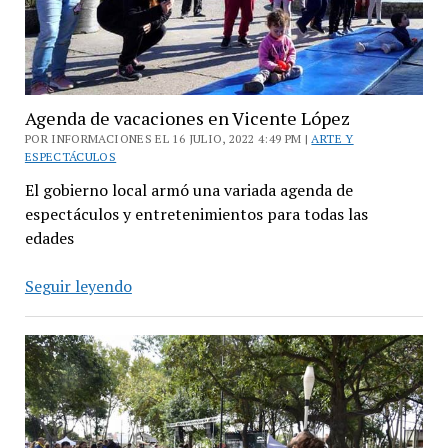
Agenda de vacaciones en Vicente López
POR INFORMACIONES EL 16 JULIO, 2022 4:49 PM |
ARTE Y
ESPECTÁCULOS
El gobierno local armó una variada agenda de
espectáculos y entretenimientos para todas las
edades
Agenda
Seguir leyendo
de
vacaciones
en
Vicente
López