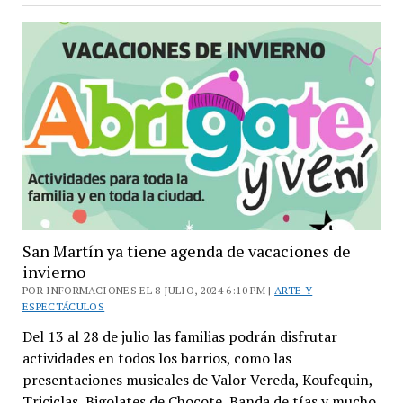
presentó
su
agenda
de
vacaciones
de
invierno
San Martín ya tiene agenda de vacaciones de
invierno
POR INFORMACIONES EL 8 JULIO, 2024 6:10 PM |
ARTE Y
ESPECTÁCULOS
Del 13 al 28 de julio las familias podrán disfrutar
actividades en todos los barrios, como las
presentaciones musicales de Valor Vereda, Koufequin,
Triciclas, Bigolates de Chocote, Banda de tías y mucho