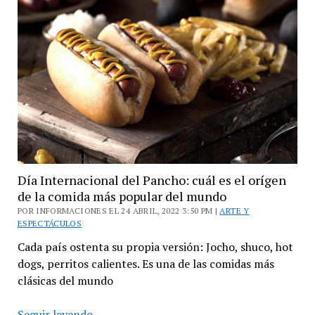
invierno
en
San
Martín
Día Internacional del Pancho: cuál es el orígen
de la comida más popular del mundo
POR INFORMACIONES EL 24 ABRIL, 2022 3:50 PM |
ARTE Y
ESPECTÁCULOS
Cada país ostenta su propia versión: Jocho, shuco, hot
dogs, perritos calientes. Es una de las comidas más
clásicas del mundo
Día
Seguir leyendo