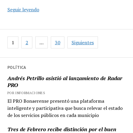
Exitoso
Seguir leyendo
Festival
Gastronómico
Bocas
Abiertas
Paginación
1
2
…
30
Siguientes
de
entradas
POLÍTICA
Andrés Petrillo asistió al lanzamiento de Radar
PRO
POR INFORMACIONES
El PRO Bonaerense presentó una plataforma
inteligente y participativa que busca relevar el estado
de los servicios públicos en cada municipio
Tres de Febrero recibe distinción por el buen