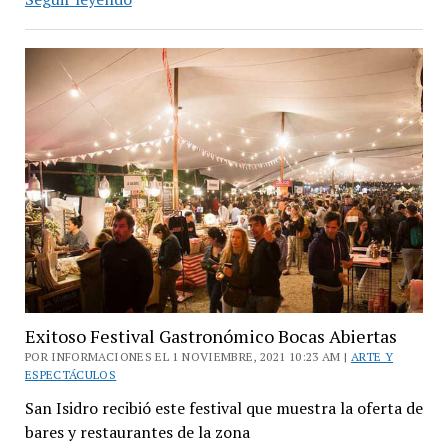
Internacional
del
Pancho:
cuál
es
el
orígen
de
la
comida
más
popular
del
mundo
Exitoso Festival Gastronómico Bocas Abiertas
POR INFORMACIONES EL 1 NOVIEMBRE, 2021 10:23 AM |
ARTE Y
ESPECTÁCULOS
San Isidro recibió este festival que muestra la oferta de
bares y restaurantes de la zona