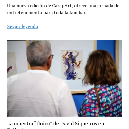
Una nueva edición de CarapArt, ofrece una jornada de
entretenimiento para toda la familiar
Festival
Seguir leyendo
artístico
en
Carapachay
La muestra “Único” de David Siqueiros en