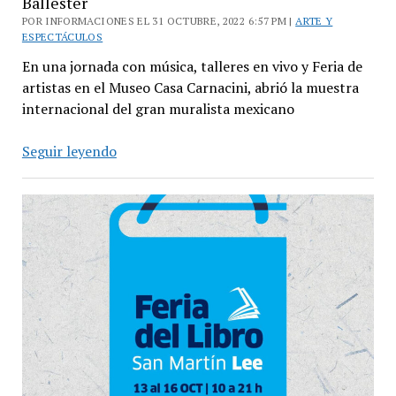
Ballester
POR INFORMACIONES EL 31 OCTUBRE, 2022 6:57 PM |
ARTE Y
ESPECTÁCULOS
En una jornada con música, talleres en vivo y Feria de
artistas en el Museo Casa Carnacini, abrió la muestra
internacional del gran muralista mexicano
La
Seguir leyendo
muestra
“Único”
de
David
Siqueiros
en
Ballester