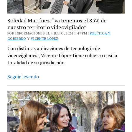
trámites
Soledad Martínez: “ya tenemos el 85% de
nuestro territorio videovigilado”
POR INFORMACIONES EL 4 JULIO, 2024 1:47 PM |
POLÍTICA Y
GOBIERNO
Y
VICENTE LÓPEZ
Con distintas aplicaciones de tecnología de
videovigilancia, Vicente López tiene cubierto casi la
totalidad de su jurisdicción
Soledad
Seguir leyendo
Martínez:
“ya
tenemos
el
85%
de
nuestro