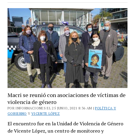
López
convoca
al
Presupuesto
Participativo
Macri se reunió con asociaciones de víctimas de
violencia de género
POR INFORMACIONES EL 25 JUNIO, 2021 8:36 AM |
POLÍTICA Y
GOBIERNO
Y
VICENTE LÓPEZ
El encuentro fue en la Unidad de Violencia de Género
de Vicente López, un centro de monitoreo y