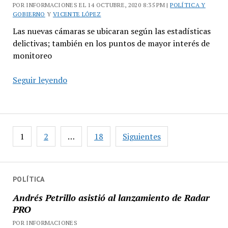
POR INFORMACIONES EL 14 OCTUBRE, 2020 8:35 PM |
POLÍTICA Y
GOBIERNO
Y
VICENTE LÓPEZ
Las nuevas cámaras se ubicaran según las estadísticas
delictivas; también en los puntos de mayor interés de
monitoreo
Vicente
Seguir leyendo
López
suma
150
cámaras
Paginación
1
2
…
18
Siguientes
de
de
seguridad
entradas
POLÍTICA
Andrés Petrillo asistió al lanzamiento de Radar
PRO
POR INFORMACIONES