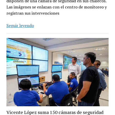
disponen de una cámara de seguridad en sus chalecos.
Las imágenes se enlazan con el centro de monitoreo y
registran sus intervenciones
Colocan
Seguir leyendo
cámaras
en
chalecos
de
agentes
de
la
Patrulla
Municipal
Vicente López suma 150 cámaras de seguridad