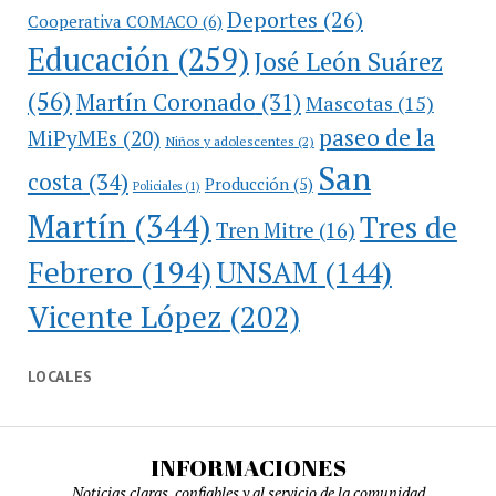
Deportes
(26)
Cooperativa COMACO
(6)
Educación
(259)
José León Suárez
(56)
Martín Coronado
(31)
Mascotas
(15)
paseo de la
MiPyMEs
(20)
Niños y adolescentes
(2)
San
costa
(34)
Producción
(5)
Policiales
(1)
Martín
(344)
Tres de
Tren Mitre
(16)
Febrero
(194)
UNSAM
(144)
Vicente López
(202)
LOCALES
INFORMACIONES
Noticias claras, confiables y al servicio de la comunidad