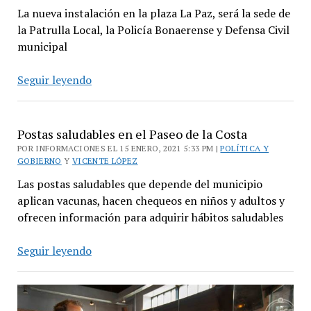
La nueva instalación en la plaza La Paz, será la sede de
la Patrulla Local, la Policía Bonaerense y Defensa Civil
municipal
Nuevo
Seguir leyendo
destacamento
policial
en
Postas saludables en el Paseo de la Costa
Florida
POR INFORMACIONES EL 15 ENERO, 2021 5:33 PM |
POLÍTICA Y
Oeste
GOBIERNO
Y
VICENTE LÓPEZ
Las postas saludables que depende del municipio
aplican vacunas, hacen chequeos en niños y adultos y
ofrecen información para adquirir hábitos saludables
Postas
Seguir leyendo
saludables
en
el