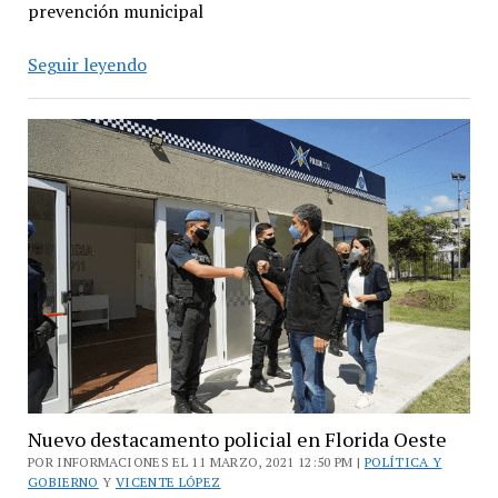
prevención municipal
Macri
Seguir leyendo
se
reunió
con
asociaciones
de
víctimas
de
violencia
de
género
Nuevo destacamento policial en Florida Oeste
POR INFORMACIONES EL 11 MARZO, 2021 12:50 PM |
POLÍTICA Y
GOBIERNO
Y
VICENTE LÓPEZ