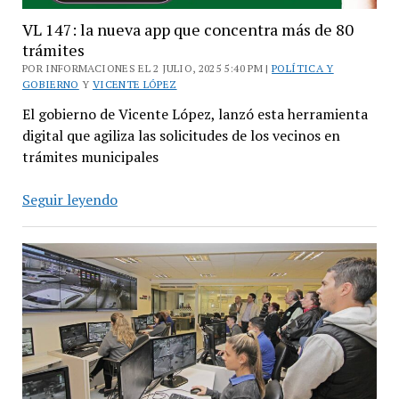
VL 147: la nueva app que concentra más de 80
trámites
POR INFORMACIONES EL 2 JULIO, 2025 5:40 PM |
POLÍTICA Y
GOBIERNO
Y
VICENTE LÓPEZ
El gobierno de Vicente López, lanzó esta herramienta
digital que agiliza las solicitudes de los vecinos en
trámites municipales
VL
Seguir leyendo
147:
la
nueva
app
que
concentra
más
de
80