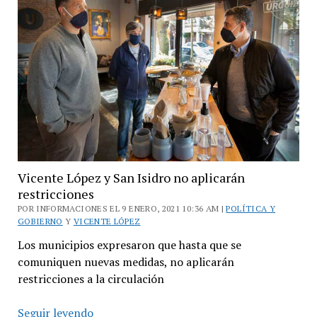
Paseo
de
la
Costa
Vicente López y San Isidro no aplicarán
restricciones
POR INFORMACIONES EL 9 ENERO, 2021 10:36 AM |
POLÍTICA Y
GOBIERNO
Y
VICENTE LÓPEZ
Los municipios expresaron que hasta que se
comuniquen nuevas medidas, no aplicarán
restricciones a la circulación
Vicente
Seguir leyendo