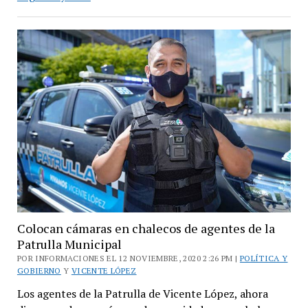
López
y
San
Isidro
no
aplicarán
restricciones
Colocan cámaras en chalecos de agentes de la
Patrulla Municipal
POR INFORMACIONES EL 12 NOVIEMBRE, 2020 2:26 PM |
POLÍTICA Y
GOBIERNO
Y
VICENTE LÓPEZ
Los agentes de la Patrulla de Vicente López, ahora