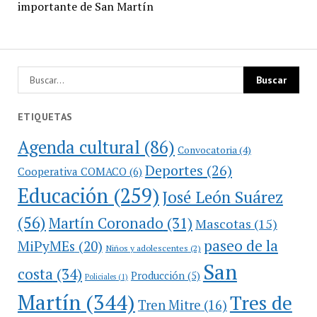
importante de San Martín
ETIQUETAS
Agenda cultural
(86)
Convocatoria
(4)
Deportes
(26)
Cooperativa COMACO
(6)
Educación
(259)
José León Suárez
(56)
Martín Coronado
(31)
Mascotas
(15)
paseo de la
MiPyMEs
(20)
Niños y adolescentes
(2)
San
costa
(34)
Producción
(5)
Policiales
(1)
Martín
(344)
Tres de
Tren Mitre
(16)