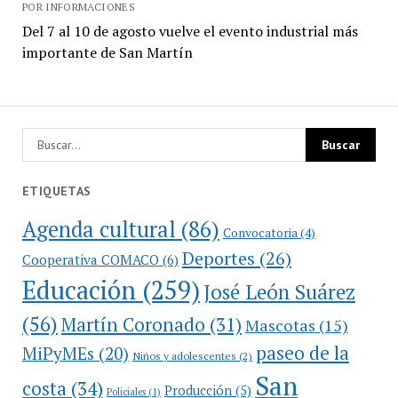
POR INFORMACIONES
Del 7 al 10 de agosto vuelve el evento industrial más
importante de San Martín
ETIQUETAS
Agenda cultural
(86)
Convocatoria
(4)
Deportes
(26)
Cooperativa COMACO
(6)
Educación
(259)
José León Suárez
(56)
Martín Coronado
(31)
Mascotas
(15)
paseo de la
MiPyMEs
(20)
Niños y adolescentes
(2)
San
costa
(34)
Producción
(5)
Policiales
(1)