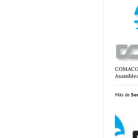
COMACO,
Asamblea
Más de
So