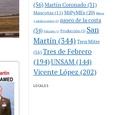
(56)
Martín Coronado
(31)
MiPyMEs
(20)
Mascotas
(15)
Niños
paseo de la costa
y adolescentes
(2)
San
(34)
Producción
(5)
Policiales
(1)
Martín
(344)
Tren Mitre
Tres de Febrero
(16)
(194)
UNSAM
(144)
Vicente López
(202)
LOCALES