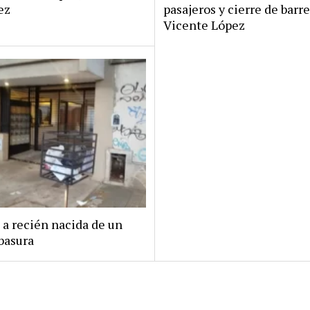
ez
pasajeros y cierre de barr
Vicente López
 a recién nacida de un
basura