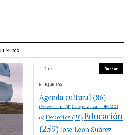
El Mundo
ETIQUETAS
Agenda cultural
(86)
Cooperativa COMACO
Convocatoria
(4)
Educación
Deportes
(26)
(6)
(259)
José León Suárez