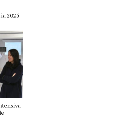
ria 2025
ntensiva
de