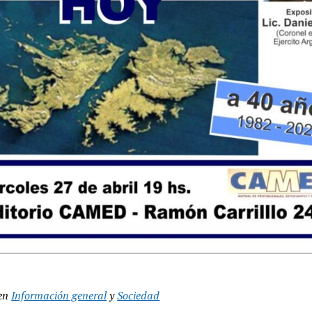
en
Información general
y
Sociedad