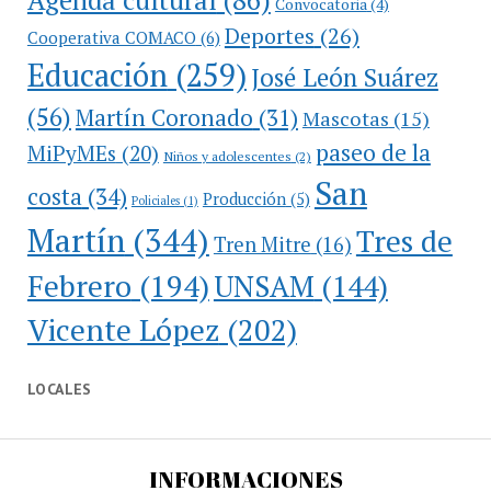
Convocatoria
(4)
Deportes
(26)
Cooperativa COMACO
(6)
Educación
(259)
José León Suárez
(56)
Martín Coronado
(31)
Mascotas
(15)
paseo de la
MiPyMEs
(20)
Niños y adolescentes
(2)
San
costa
(34)
Producción
(5)
Policiales
(1)
Martín
(344)
Tres de
Tren Mitre
(16)
Febrero
(194)
UNSAM
(144)
Vicente López
(202)
LOCALES
INFORMACIONES