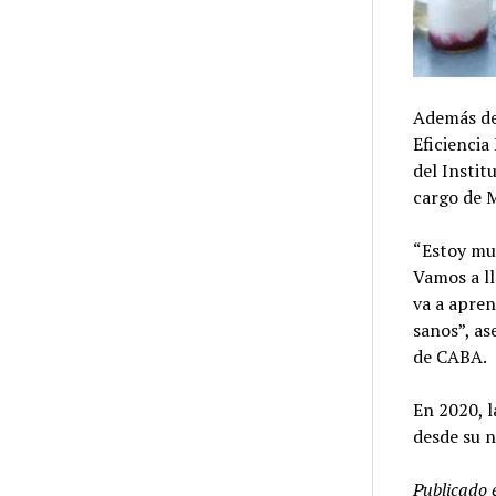
Además de 
Eficiencia
del Instit
cargo de M
“Estoy muy
Vamos a ll
va a apren
sanos”, as
de CABA.
En 2020, l
desde su n
Publicado 