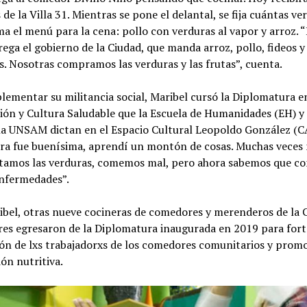
 de la Villa 31. Mientras se pone el delantal, se fija cuántas ve
ma el menú para la cena: pollo con verduras al vapor y arroz. 
rega el gobierno de la Ciudad, que manda arroz, pollo, fideos 
s. Nosotras compramos las verduras y las frutas”, cuenta.
ementar su militancia social, Maribel cursó la Diplomatura e
ión y Cultura Saludable que la Escuela de Humanidades (EH) y
la UNSAM dictan en el Espacio Cultural Leopoldo González (C
ra fue buenísima, aprendí un montón de cosas. Muchas veces
amos las verduras, comemos mal, pero ahora sabemos que c
enfermedades”.
bel, otras nueve cocineras de comedores y merenderos de la 
res egresaron de la Diplomatura inaugurada en 2019 para fort
ón de lxs trabajadorxs de los comedores comunitarios y promo
ón nutritiva.