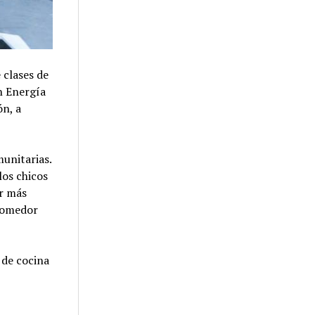
 clases de
en Energía
ón, a
unitarias.
los chicos
er más
 comedor
 de cocina