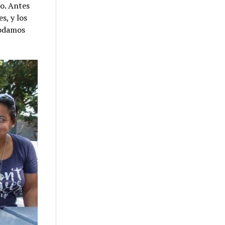
jo. Antes
s, y los
podamos