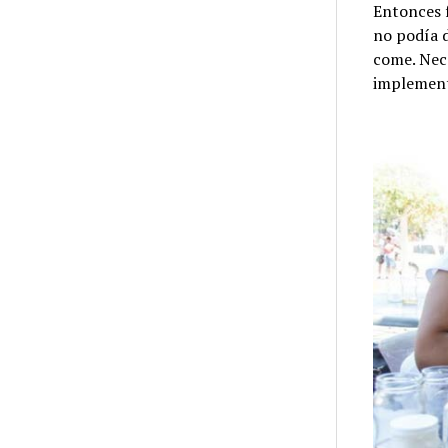
Entonces f
no podía d
come. Nec
implement