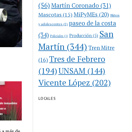
(56)
Martín Coronado
(31)
MiPyMEs
(20)
Mascotas
(15)
Niños
paseo de la costa
y adolescentes
(2)
San
(34)
Producción
(5)
Policiales
(1)
Martín
(344)
Tren Mitre
Tres de Febrero
(16)
(194)
UNSAM
(144)
Vicente López
(202)
LOCALES
á a más de