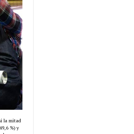
i la mitad
49,6 %) y