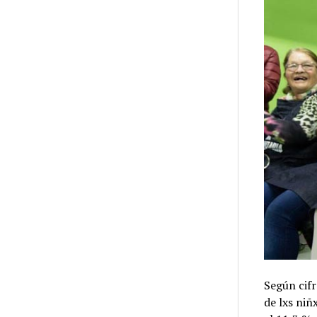
Según cifr
de lxs niñ