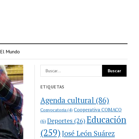
El Mundo
ETIQUETAS
Agenda cultural
(86)
Cooperativa COMACO
Convocatoria
(4)
Educación
Deportes
(26)
(6)
(259)
José León Suárez