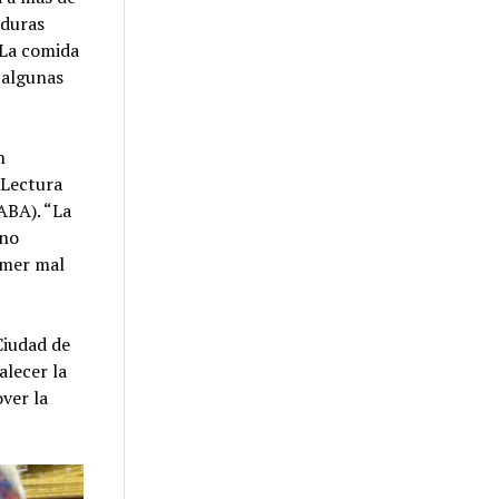
rduras
“La comida
y algunas
n
 Lectura
ABA). “La
 no
omer mal
Ciudad de
alecer la
ver la