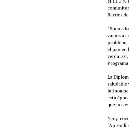
el 11,3 % 
comunitar
Barrios de
“Somos lo
vamos a ac
problema d
el pan en 
verduras”,
Programa 
La Diploma
saludable 
latinoamer
esta época
que nos e
Yeny, coci
“Aprendim