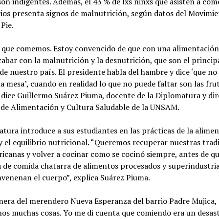
son indigentes. Además, el 43 % de lxs niñxs que asisten a co
ios presenta signos de malnutrición, según datos del Movimi
 Pie.
 que comemos. Estoy convencido de que con una alimentación
abar con la malnutrición y la desnutrición, que son el princip
e nuestro país. El presidente habla del hambre y dice ‘que no
la mesa’, cuando en realidad lo que no puede faltar son las frut
 dice Guillermo Suárez Piuma, docente de la Diplomatura y dir
de Alimentación y Cultura Saludable de la UNSAM.
tura introduce a sus estudiantes en las prácticas de la alime
y el equilibrio nutricional. “Queremos recuperar nuestras trad
icanas y volver a cocinar como se cocinó siempre, antes de qu
 de comida chatarra de alimentos procesados y superindustri
nvenenan el cuerpo”, explica Suárez Piuma.
nera del merendero Nueva Esperanza del barrio Padre Mujica, 
os muchas cosas. Yo me di cuenta que comiendo era un desast