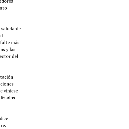
medores
ento
 saludable
al
 falte más
as y las
ector del
ntación
iciones
e viniese
alizados
dice:
re.