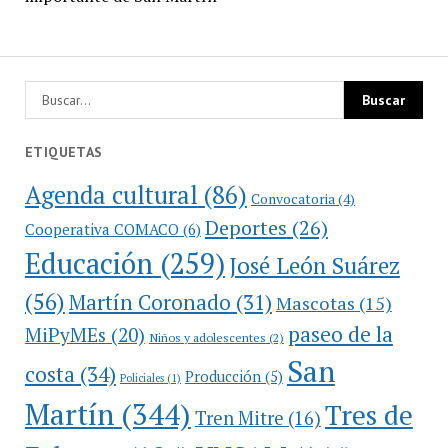
ETIQUETAS
Agenda cultural
(86)
Convocatoria
(4)
Deportes
(26)
Cooperativa COMACO
(6)
Educación
(259)
José León Suárez
(56)
Martín Coronado
(31)
Mascotas
(15)
paseo de la
MiPyMEs
(20)
Niños y adolescentes
(2)
San
costa
(34)
Producción
(5)
Policiales
(1)
Martín
(344)
Tres de
Tren Mitre
(16)