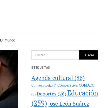
El Mundo
ETIQUETAS
Agenda cultural
(86)
Cooperativa COMACO
Convocatoria
(4)
Educación
Deportes
(26)
(6)
(259)
José León Suárez