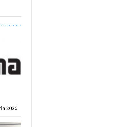
ión general »
ria 2025