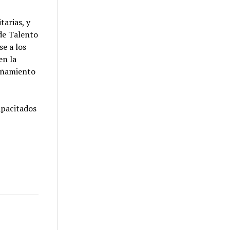
tarias, y
 de Talento
e a los
en la
pañamiento
apacitados