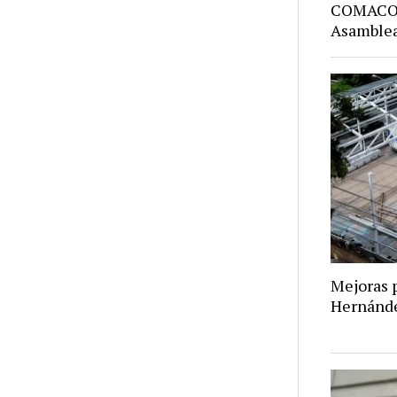
COMACO: 
Asamblea
Mejoras p
Hernánd