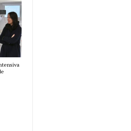
ntensiva
de