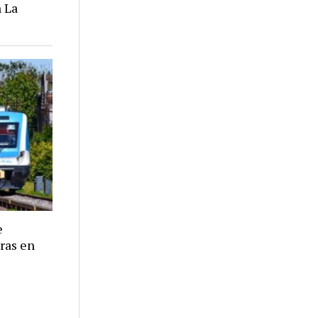
 La
e
eras en