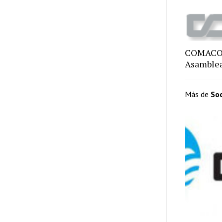
COMACO,
Asamblea
Más de
So