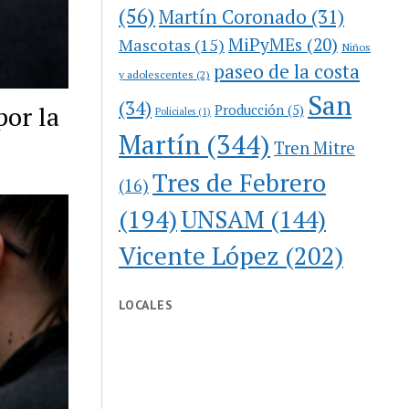
(56)
Martín Coronado
(31)
MiPyMEs
(20)
Mascotas
(15)
Niños
paseo de la costa
y adolescentes
(2)
San
(34)
por la
Producción
(5)
Policiales
(1)
Martín
(344)
Tren Mitre
Tres de Febrero
(16)
(194)
UNSAM
(144)
Vicente López
(202)
LOCALES