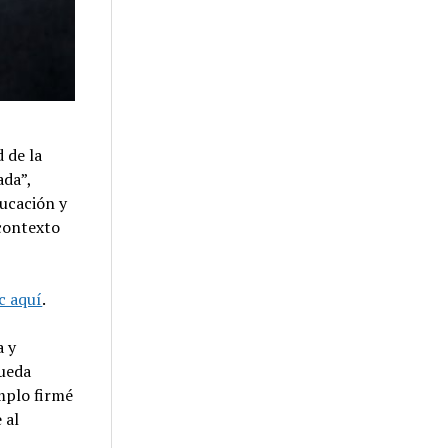
 de la
ada”,
ducación y
 contexto
ic aquí
.
a y
pueda
emplo firmé
 al