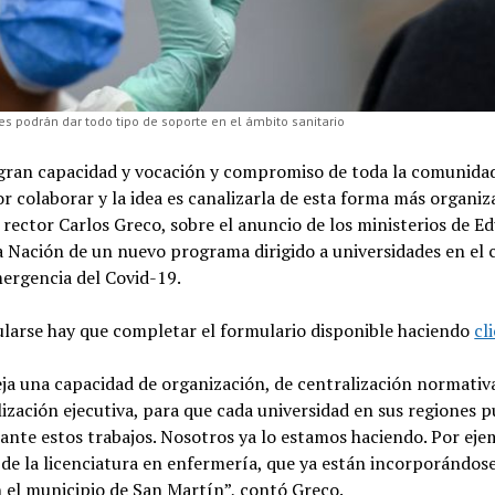
es podrán dar todo tipo de soporte en el ámbito sanitario
gran capacidad y vocación y compromiso de toda la comunidad
colaborar y la idea es canalizarla de esta forma más organiz
 rector Carlos Greco, sobre el anuncio de los ministerios de E
a Nación de un nuevo programa dirigido a universidades en el
mergencia del Covid-19.
ularse hay que completar el formulario disponible haciendo
cl
eja una capacidad de organización, de centralización normativ
ización ejecutiva, para que cada universidad en sus regiones 
lante estos trabajos. Nosotros ya lo estamos haciendo. Por ej
 de la licenciatura en enfermería, que ya están incorporándose
n el municipio de San Martín”, contó Greco.