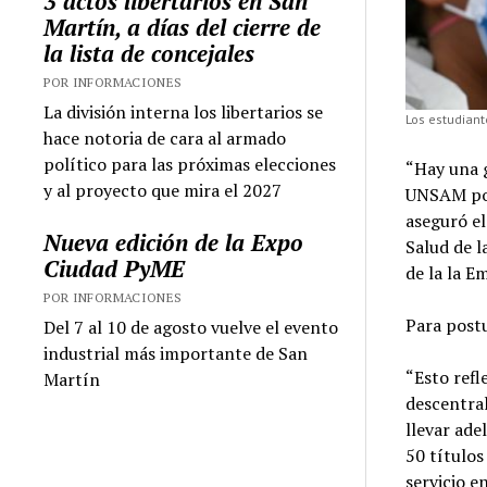
3 actos libertarios en San
Martín, a días del cierre de
la lista de concejales
POR INFORMACIONES
La división interna los libertarios se
Los estudiant
hace notoria de cara al armado
político para las próximas elecciones
“Hay una 
y al proyecto que mira el 2027
UNSAM por 
aseguró el
Nueva edición de la Expo
Salud de l
Ciudad PyME
de la la E
POR INFORMACIONES
Para post
Del 7 al 10 de agosto vuelve el evento
industrial más importante de San
“Esto refl
Martín
descentral
llevar ade
50 títulos
servicio e