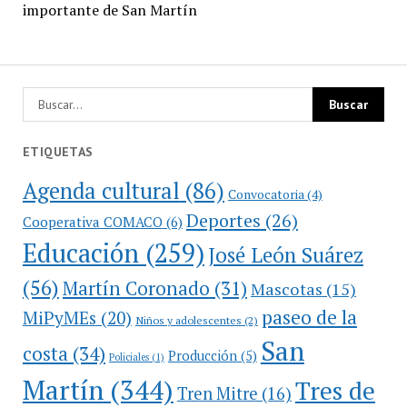
importante de San Martín
ETIQUETAS
Agenda cultural
(86)
Convocatoria
(4)
Deportes
(26)
Cooperativa COMACO
(6)
Educación
(259)
José León Suárez
(56)
Martín Coronado
(31)
Mascotas
(15)
paseo de la
MiPyMEs
(20)
Niños y adolescentes
(2)
San
costa
(34)
Producción
(5)
Policiales
(1)
Martín
(344)
Tres de
Tren Mitre
(16)