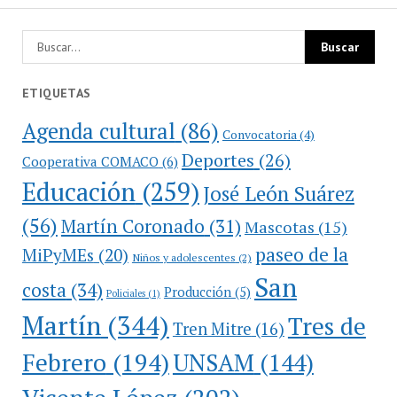
ETIQUETAS
Agenda cultural
(86)
Convocatoria
(4)
Deportes
(26)
Cooperativa COMACO
(6)
Educación
(259)
José León Suárez
(56)
Martín Coronado
(31)
Mascotas
(15)
paseo de la
MiPyMEs
(20)
Niños y adolescentes
(2)
San
costa
(34)
Producción
(5)
Policiales
(1)
Martín
(344)
Tres de
Tren Mitre
(16)
Febrero
(194)
UNSAM
(144)