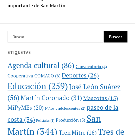
importante de San Martín
ETIQUETAS
Agenda cultural
(86)
Convocatoria
(4)
Deportes
(26)
Cooperativa COMACO
(6)
Educación
(259)
José León Suárez
(56)
Martín Coronado
(31)
Mascotas
(15)
paseo de la
MiPyMEs
(20)
Niños y adolescentes
(2)
San
costa
(34)
Producción
(5)
Policiales
(1)
Martín
(344)
Tres de
Tren Mitre
(16)