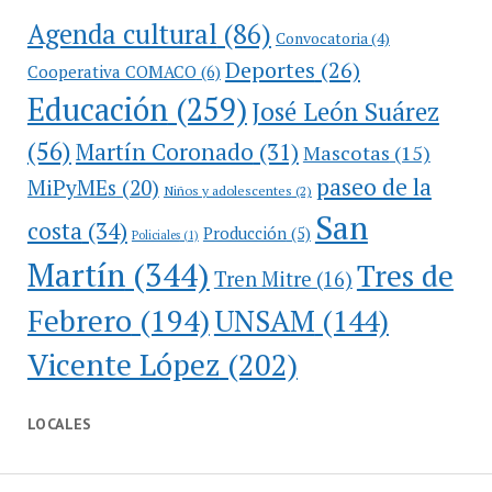
Agenda cultural
(86)
Convocatoria
(4)
Deportes
(26)
Cooperativa COMACO
(6)
Educación
(259)
José León Suárez
(56)
Martín Coronado
(31)
Mascotas
(15)
paseo de la
MiPyMEs
(20)
Niños y adolescentes
(2)
San
costa
(34)
Producción
(5)
Policiales
(1)
Martín
(344)
Tres de
Tren Mitre
(16)
Febrero
(194)
UNSAM
(144)
Vicente López
(202)
LOCALES