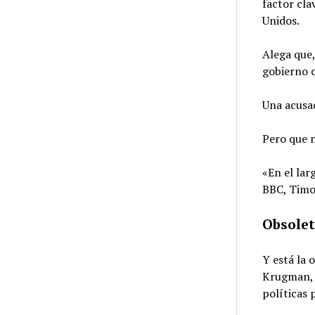
factor cla
Unidos.
Alega que,
gobierno 
Una acusa
Pero que 
«En el lar
BBC, Timo
Obsole
Y está la
Krugman, f
políticas