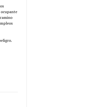
tos
o ocupante
n camino
 empleos
eligro.