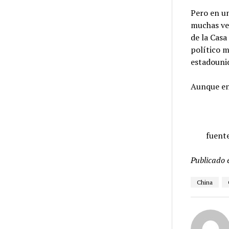
Pero en un
muchas vec
de la Casa
político 
estadouni
Aunque en 
fuent
Publicado 
China