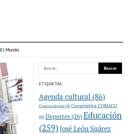
El Mundo
ETIQUETAS
Agenda cultural
(86)
Cooperativa COMACO
Convocatoria
(4)
Educación
Deportes
(26)
(6)
(259)
José León Suárez