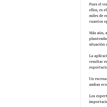
Pues el v
ellos, es 
miles de 
cuantos op
Más aún, 
planteada
situación 
La aplicac
resultar e
exportaci
Un escena
ambas ec
Los exper
importaci