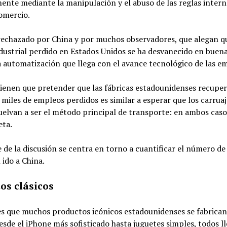
nte mediante la manipulación y el abuso de las reglas intern
comercio.
rechazado por China y por muchos observadores, que alegan q
dustrial perdido en Estados Unidos se ha desvanecido en buen
a automatización que llega con el avance tecnológico de las e
ienen que pretender que las fábricas estadounidenses recuper
 miles de empleos perdidos es similar a esperar que los carruaj
uelvan a ser el método principal de transporte: en ambos caso
eta.
 de la discusión se centra en torno a cuantificar el número d
 ido a China.
os clásic
os
es que muchos productos icónicos estadounidenses se fabrican
Desde el iPhone más sofisticado hasta juguetes simples, todos ll