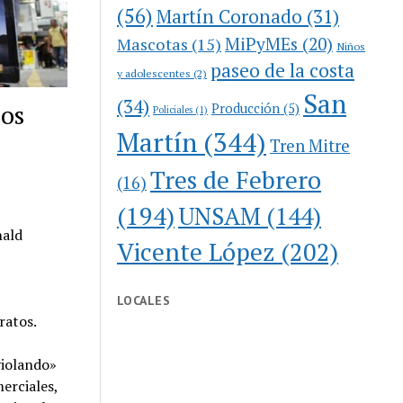
(56)
Martín Coronado
(31)
MiPyMEs
(20)
Mascotas
(15)
Niños
paseo de la costa
y adolescentes
(2)
San
(34)
dos
Producción
(5)
Policiales
(1)
Martín
(344)
Tren Mitre
Tres de Febrero
(16)
(194)
UNSAM
(144)
nald
Vicente López
(202)
LOCALES
ratos.
violando»
erciales,