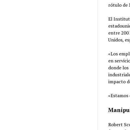
rótulo de 
El Institu
estadounid
entre 2001
Unidos, e
«Los empl
en servici
donde los 
industrial
impacto d
«Estamos 
Manipu
Robert Sc