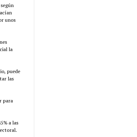
, según
hacían
or unos
ones
ial la
rio, puede
tar las
r para
5% a las
ectoral.