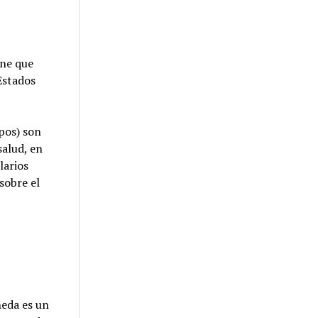
ene que
Estados
pos) son
salud, en
larios
 sobre el
neda es un