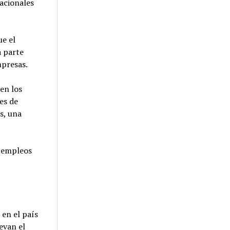
acionales
ue el
a parte
mpresas.
en los
es de
s, una
e empleos
 en el país
evan el