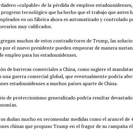
erdadero «culpable» de la pérdida de empleos estadounidenses
el progreso tecnológico que ha hecho que el trabajo que antes 
empleados en un fábrica ahora es automatizado y controlado p
erarios muy calificados.
agregan muchos de estos contradictores de Trump, las soluci
s por el nuevo presidente pueden empeorar de manera sustanc
de empleo para los estadounidenses.
ión de barreras comerciales a China, como sugiere el mandata
n una guerra comercial global, que eventualmente podría afec
ones estadounidenses a muchos países aparte de
China.
rio de proteccionismo generalizado podría resultar devastado
onomías.
tos dudan mucho en recomendar medidas como el arancel de 4
ones chinas que propuso Trump en el fragor de su campaña el