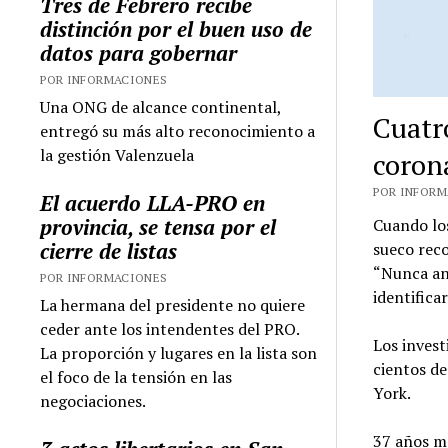
Tres de Febrero recibe
distinción por el buen uso de
datos para gobernar
POR INFORMACIONES
Una ONG de alcance continental,
Cuatr
entregó su más alto reconocimiento a
la gestión Valenzuela
coron
POR INFORMA
El acuerdo LLA-PRO en
provincia, se tensa por el
Cuando los
cierre de listas
sueco reco
“Nunca ant
POR INFORMACIONES
identifica
La hermana del presidente no quiere
ceder ante los intendentes del PRO.
Los inves
La proporción y lugares en la lista son
cientos d
el foco de la tensión en las
York.
negociaciones.
37 años má