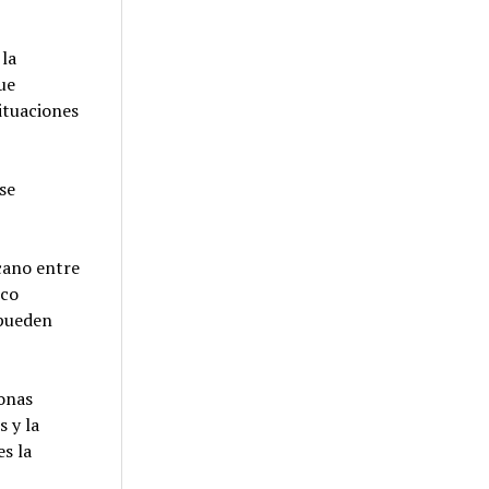
 la
ue
ituaciones
se
cano entre
nco
 pueden
zonas
s y la
s la