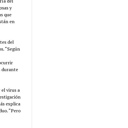
ría del
osas y
us que
están en
tes del
os. “Según
currir
s durante
el virus a
estigación
ás explica
duo. “Pero