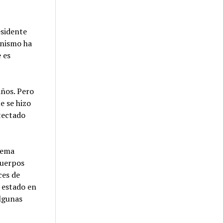
esidente
anismo ha
 es
años. Pero
e se hizo
tectado
stema
cuerpos
ces de
r estado en
algunas