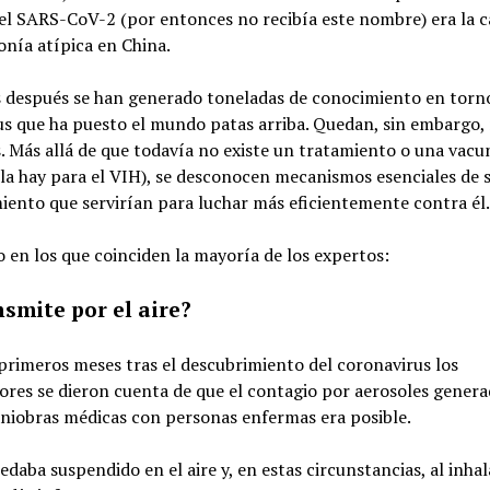
el SARS-CoV-2 (por entonces no recibía este nombre) era la c
nía atípica en China.
s después se han generado toneladas de conocimiento en torno
us que ha puesto el mundo patas arriba. Quedan, sin embargo
. Más allá de que todavía no existe un tratamiento o una vacu
la hay para el VIH), se desconocen mecanismos esenciales de 
iento que servirían para luchar más eficientemente contra él
 en los que coinciden la mayoría de los expertos:
nsmite por el aire?
primeros meses tras el descubrimiento del coronavirus los
ores se dieron cuenta de que el contagio por aerosoles gener
aniobras médicas con personas enfermas era posible.
uedaba suspendido en el aire y, en estas circunstancias, al inhal