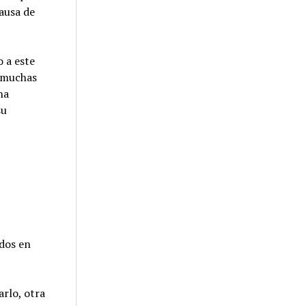
ausa de
 a este
, muchas
na
su
.
ados en
arlo, otra