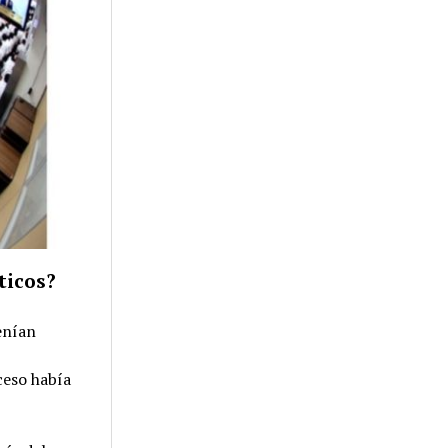
ticos?
enían
ceso había