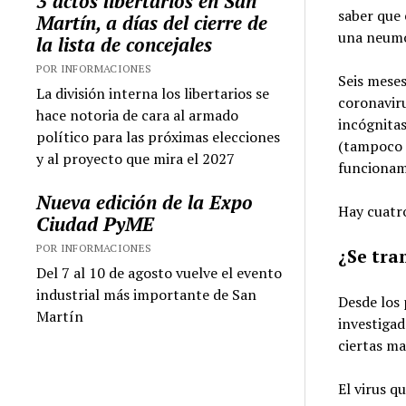
3 actos libertarios en San
saber que 
Martín, a días del cierre de
una neumo
la lista de concejales
POR INFORMACIONES
Seis mese
La división interna los libertarios se
coronavir
hace notoria de cara al armado
incógnitas
político para las próximas elecciones
(tampoco 
y al proyecto que mira el 2027
funcionam
Nueva edición de la Expo
Hay cuatro
Ciudad PyME
POR INFORMACIONES
¿Se tra
Del 7 al 10 de agosto vuelve el evento
industrial más importante de San
Desde los 
Martín
investigad
ciertas m
El virus q