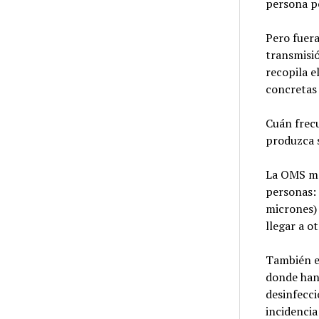
persona po
Pero fuera
transmisi
recopila e
concretas 
Cuán frecu
produzca s
La OMS man
personas:
micrones) 
llegar a o
También e
donde han 
desinfecci
incidencia