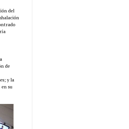
ión del
inhalación
contrado
ría
la
ón de
s; y la
 en su