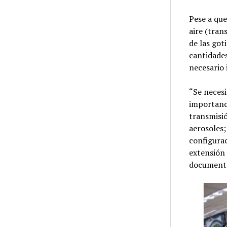
Pese a que
aire (tran
de las got
cantidades
necesario 
“Se necesi
importanci
transmisi
aerosoles;
configurac
extensión 
documento.