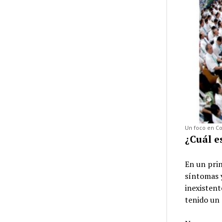
Un foco en Co
¿Cuál e
En un prin
síntomas 
inexisten
tenido un 