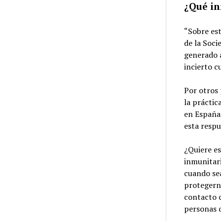
¿Qué i
“Sobre es
de la Soci
generado a
incierto c
Por otros 
la práctic
en España 
esta resp
¿Quiere es
inmunitar
cuando sea
protegerno
contacto c
personas 