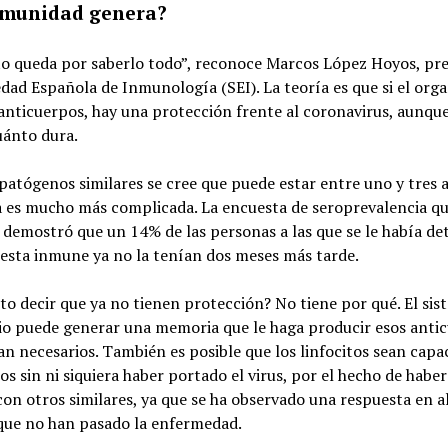
nmunidad genera?
to queda por saberlo todo”, reconoce Marcos López Hoyos, pr
edad Española de Inmunología (SEI). La teoría es que si el org
nticuerpos, hay una protección frente al coronavirus, aunque
uánto dura.
patógenos similares se cree que puede estar entre uno y tres 
a es mucho más complicada. La encuesta de seroprevalencia qu
demostró que un 14% de las personas a las que se le había de
uesta inmune ya no la tenían dos meses más tarde.
to decir que ya no tienen protección? No tiene por qué. El si
io puede generar una memoria que le haga producir esos anti
n necesarios. También es posible que los linfocitos sean capa
s sin ni siquiera haber portado el virus, por el hecho de habe
on otros similares, ya que se ha observado una respuesta en 
que no han pasado la enfermedad.