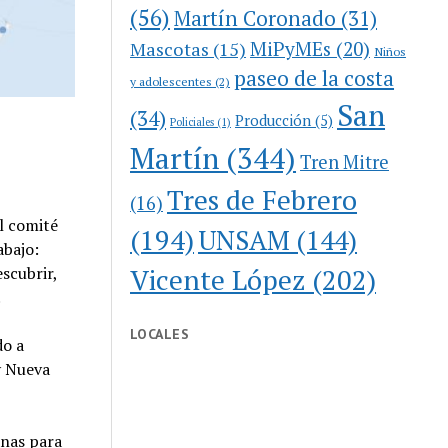
(56)
Martín Coronado
(31)
MiPyMEs
(20)
Mascotas
(15)
Niños
paseo de la costa
y adolescentes
(2)
San
(34)
Producción
(5)
Policiales
(1)
Martín
(344)
Tren Mitre
Tres de Febrero
(16)
el comité
(194)
UNSAM
(144)
abajo:
Vicente López
(202)
escubrir,
.
LOCALES
do a
y Nueva
anas para