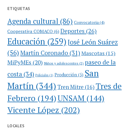
ETIQUETAS
Agenda cultural
(86)
Convocatoria
(4)
Deportes
(26)
Cooperativa COMACO
(6)
Educación
(259)
José León Suárez
(56)
Martín Coronado
(31)
Mascotas
(15)
paseo de la
MiPyMEs
(20)
Niños y adolescentes
(2)
San
costa
(34)
Producción
(5)
Policiales
(1)
Martín
(344)
Tres de
Tren Mitre
(16)
Febrero
(194)
UNSAM
(144)
Vicente López
(202)
LOCALES