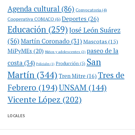
Agenda cultural
(86)
Convocatoria
(4)
Deportes
(26)
Cooperativa COMACO
(6)
Educación
(259)
José León Suárez
(56)
Martín Coronado
(31)
Mascotas
(15)
paseo de la
MiPyMEs
(20)
Niños y adolescentes
(2)
San
costa
(34)
Producción
(5)
Policiales
(1)
Martín
(344)
Tres de
Tren Mitre
(16)
Febrero
(194)
UNSAM
(144)
Vicente López
(202)
LOCALES