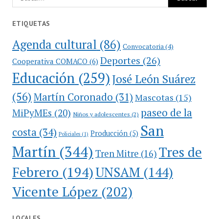
ETIQUETAS
Agenda cultural
(86)
Convocatoria
(4)
Deportes
(26)
Cooperativa COMACO
(6)
Educación
(259)
José León Suárez
(56)
Martín Coronado
(31)
Mascotas
(15)
paseo de la
MiPyMEs
(20)
Niños y adolescentes
(2)
San
costa
(34)
Producción
(5)
Policiales
(1)
Martín
(344)
Tres de
Tren Mitre
(16)
Febrero
(194)
UNSAM
(144)
Vicente López
(202)
LOCALES